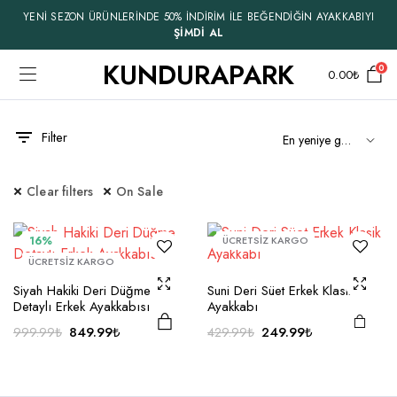
YENİ SEZON ÜRÜNLERİNDE 50% İNDİRİM İLE BEĞENDİĞİN AYAKKABIYI
ŞİMDİ AL
KUNDURAPARK
0
0.00
₺
Filter
Bu ürünün
Bu ürünün
birden fazla
birden fazla
Clear filters
On Sale
varyasyonu
varyasyonu
var.
var.
16%
ÜCRETSİZ KARGO
Seçenekler
Seçenekler
ÜCRETSİZ KARGO
ürün
ürün
Siyah Hakiki Deri Düğme
Suni Deri Süet Erkek Klasik
sayfasından
sayfasından
Detaylı Erkek Ayakkabısı
Ayakkabı
seçilebilir
seçilebilir
Orijinal
Şu
Orijinal
Şu
849.99
₺
249.99
₺
999.99
₺
429.99
₺
fiyat:
andaki
fiyat:
andaki
999.99₺.
fiyat:
429.99₺.
fiyat:
849.99₺.
249.99₺.