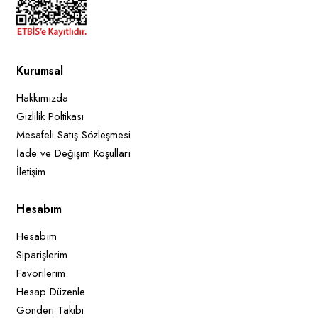
Kurumsal
Hakkımızda
Gizlilik Poltikası
Mesafeli Satış Sözleşmesi
İade ve Değişim Koşulları
İletişim
Hesabım
Hesabım
Siparişlerim
Favorilerim
ük
sek
t
t
Hesap Düzenle
Gönderi Takibi