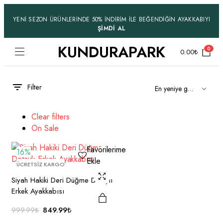
YENİ SEZON ÜRÜNLERİNDE 50% İNDİRİM İLE BEĞENDİĞİN AYAKKABIYI
ŞİMDİ AL
KUNDURAPARK
0
0.00
₺
Filter
Bu ürünün
Clear filters
birden fazla
On Sale
varyasyonu
var.
Favorilerime
16%
Seçenekler
Ekle
ÜCRETSİZ KARGO
ürün
sayfasından
Siyah Hakiki Deri Düğme Detaylı
seçilebilir
Erkek Ayakkabısı
Bu ürünün
Orijinal
Şu
849.99
₺
999.99
₺
birden fazla
fiyat:
andaki
varyasyonu