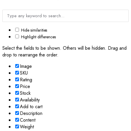
Hide similarities
Highlight differences
Select the fields to be shown. Others will be hidden. Drag and
drop to rearrange the order.
Image
SKU
Rating
Price
Stock
Availability
Add to cart
Description
Content
Weight