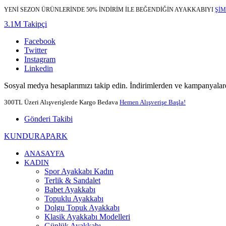
YENİ SEZON ÜRÜNLERİNDE 50% İNDİRİM İLE BEĞENDİĞİN AYAKKABIYI
ŞİM
3.1M Takipçi
Facebook
Twitter
Instagram
Linkedin
Sosyal medya hesaplarımızı takip edin. İndirimlerden ve kampanyalard
300TL Üzeri Alışverişlerde Kargo Bedava
Hemen Alışverişe Başla!
Gönderi Takibi
KUNDURAPARK
ANASAYFA
KADIN
Spor Ayakkabı Kadın
Terlik & Sandalet
Babet Ayakkabı
Topuklu Ayakkabı
Dolgu Topuk Ayakkabı
Klasik Ayakkabı Modelleri
Günlük Ayakkabı