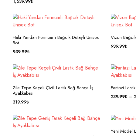
1,639.99
₺
Haki Yandan Fermuarlı Bağcık Detaylı Unisex
Vizon Bağcıkl
Bot
939.99
₺
939.99
₺
Zile Tepe Keçeli Çivili Lastik Bağ Bahçe İş
Fantazi Last
Ayakkabısı
239.99
₺
–
319.99
₺
Yeni Model L