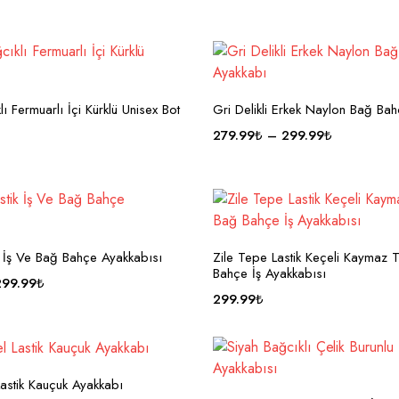
ı Fermuarlı İçi Kürklü Unisex Bot
Gri Delikli Erkek Naylon Bağ Ba
279.99
₺
–
299.99
₺
ik İş Ve Bağ Bahçe Ayakkabısı
Zile Tepe Lastik Keçeli Kaymaz
Bahçe İş Ayakkabısı
299.99
₺
299.99
₺
astik Kauçuk Ayakkabı