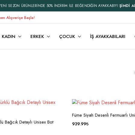
YENİ SEZON ÜRÜNLERİNDE 50% İNDİRİM İLE BEĞENDİĞİN AYAKKABIYI
ŞİMDİ A
en Alışverişe Başla!
KADIN
ERKEK
ÇOCUK
İŞ AYAKKABILARI
Füme Siyah Desenli Fermuarlı Un
klü Bağcık Detaylı Unisex Bot
939.99
₺