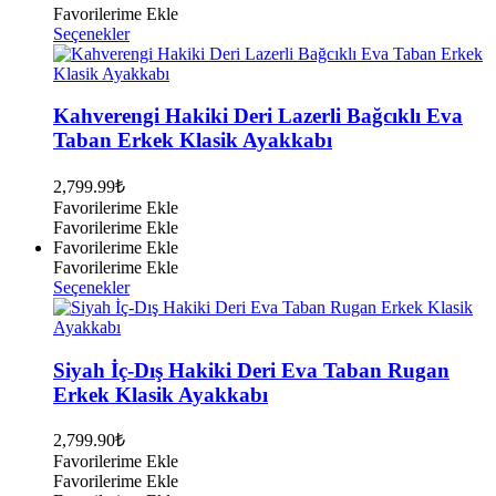
Favorilerime Ekle
Bu
Seçenekler
ürünün
birden
fazla
varyasyonu
Kahverengi Hakiki Deri Lazerli Bağcıklı Eva
var.
Taban Erkek Klasik Ayakkabı
Seçenekler
ürün
2,799.99
₺
sayfasından
Favorilerime Ekle
seçilebilir
Favorilerime Ekle
Favorilerime Ekle
Favorilerime Ekle
Bu
Seçenekler
ürünün
birden
fazla
varyasyonu
Siyah İç-Dış Hakiki Deri Eva Taban Rugan
var.
Erkek Klasik Ayakkabı
Seçenekler
ürün
2,799.90
₺
sayfasından
Favorilerime Ekle
seçilebilir
Favorilerime Ekle