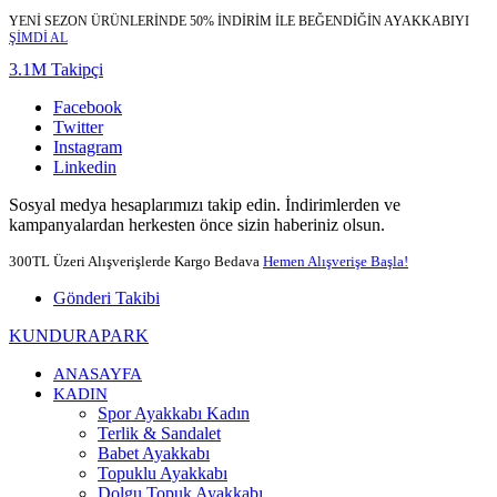
YENİ SEZON ÜRÜNLERİNDE 50% İNDİRİM İLE BEĞENDİĞİN AYAKKABIYI
ŞİMDİ AL
3.1M Takipçi
Facebook
Twitter
Instagram
Linkedin
Sosyal medya hesaplarımızı takip edin. İndirimlerden ve
kampanyalardan herkesten önce sizin haberiniz olsun.
300TL Üzeri Alışverişlerde Kargo Bedava
Hemen Alışverişe Başla!
Gönderi Takibi
KUNDURAPARK
ANASAYFA
KADIN
Spor Ayakkabı Kadın
Terlik & Sandalet
Babet Ayakkabı
Topuklu Ayakkabı
Dolgu Topuk Ayakkabı