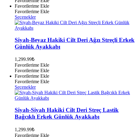
Favorilerime Ekle
Favorilerime Ekle
Favorilerime Ekle
Bu
Seçenekler
ürünün
birden
fazla
varyasyonu
Siyah-Beyaz Hakiki Cilt Deri Ağzı Streçli Erkek
var.
Günlük Ayakkabı
Seçenekler
ürün
1,299.99
₺
sayfasından
Favorilerime Ekle
seçilebilir
Favorilerime Ekle
Favorilerime Ekle
Favorilerime Ekle
Bu
Seçenekler
ürünün
birden
fazla
varyasyonu
Siyah-Siyah Hakiki Cilt Deri Streç Lastik
var.
Bağcıklı Erkek Günlük Ayakkabı
Seçenekler
ürün
1,299.99
₺
sayfasından
Favorilerime Ekle
seçilebilir