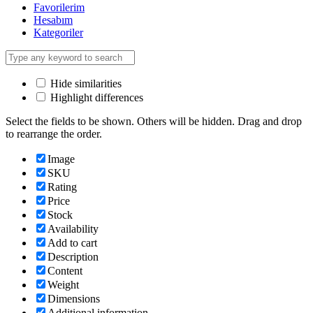
Favorilerim
Hesabım
Kategoriler
Hide similarities
Highlight differences
Select the fields to be shown. Others will be hidden. Drag and drop
to rearrange the order.
Image
SKU
Rating
Price
Stock
Availability
Add to cart
Description
Content
Weight
Dimensions
Additional information