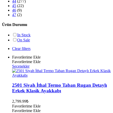
44
(277)
45
(22)
46
(9)
47
(2)
Ürün Durumu
In Stock
On Sale
Clear filters
Favorilerime Ekle
Favorilerime Ekle
Bu
Seçenekler
ürünün
birden
fazla
varyasyonu
2501 Siyah İthal Termo Taban Rugan Detaylı
var.
Erkek Klasik Ayakkabı
Seçenekler
ürün
2,799.99
₺
sayfasından
Favorilerime Ekle
seçilebilir
Favorilerime Ekle