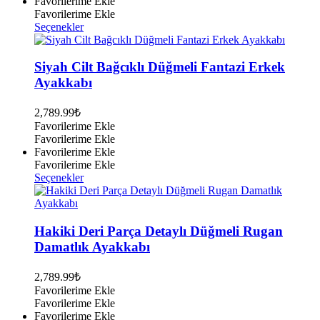
Favorilerime Ekle
Favorilerime Ekle
Bu
Seçenekler
ürünün
birden
fazla
Siyah Cilt Bağcıklı Düğmeli Fantazi Erkek
varyasyonu
Ayakkabı
var.
Seçenekler
2,789.99
₺
ürün
Favorilerime Ekle
sayfasından
Favorilerime Ekle
seçilebilir
Favorilerime Ekle
Favorilerime Ekle
Bu
Seçenekler
ürünün
birden
fazla
varyasyonu
Hakiki Deri Parça Detaylı Düğmeli Rugan
var.
Damatlık Ayakkabı
Seçenekler
ürün
2,789.99
₺
sayfasından
Favorilerime Ekle
seçilebilir
Favorilerime Ekle
Favorilerime Ekle