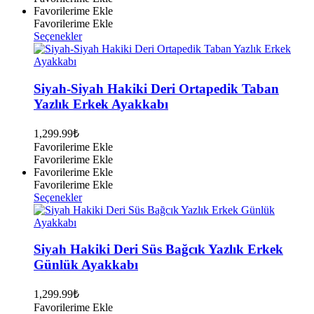
Favorilerime Ekle
Favorilerime Ekle
Bu
Seçenekler
ürünün
birden
fazla
varyasyonu
Siyah-Siyah Hakiki Deri Ortapedik Taban
var.
Yazlık Erkek Ayakkabı
Seçenekler
ürün
1,299.99
₺
sayfasından
Favorilerime Ekle
seçilebilir
Favorilerime Ekle
Favorilerime Ekle
Favorilerime Ekle
Bu
Seçenekler
ürünün
birden
fazla
varyasyonu
Siyah Hakiki Deri Süs Bağcık Yazlık Erkek
var.
Günlük Ayakkabı
Seçenekler
ürün
1,299.99
₺
sayfasından
Favorilerime Ekle
seçilebilir