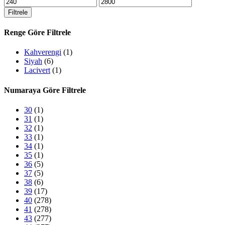
En
En
düşük
yüksek
Filtrele
fiyat
fiyat
Renge Göre Filtrele
Kahverengi
(1)
Siyah
(6)
Lacivert
(1)
Numaraya Göre Filtrele
30
(1)
31
(1)
32
(1)
33
(1)
34
(1)
35
(1)
36
(5)
37
(5)
38
(6)
39
(17)
40
(278)
41
(278)
43
(277)