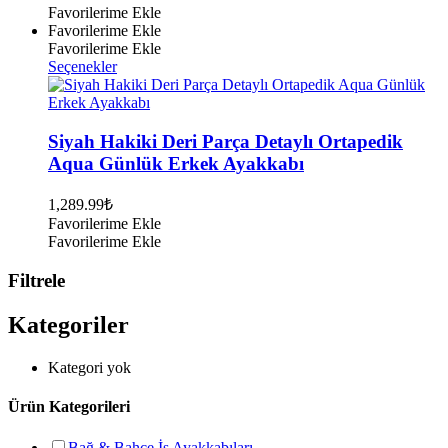
Favorilerime Ekle
Favorilerime Ekle
Favorilerime Ekle
Bu
Seçenekler
ürünün
birden
fazla
varyasyonu
Siyah Hakiki Deri Parça Detaylı Ortapedik
var.
Aqua Günlük Erkek Ayakkabı
Seçenekler
ürün
1,289.99
₺
sayfasından
Favorilerime Ekle
seçilebilir
Favorilerime Ekle
Filtrele
Kategoriler
Kategori yok
Ürün Kategorileri
Bağ & Bahçe İş Ayakkabıları