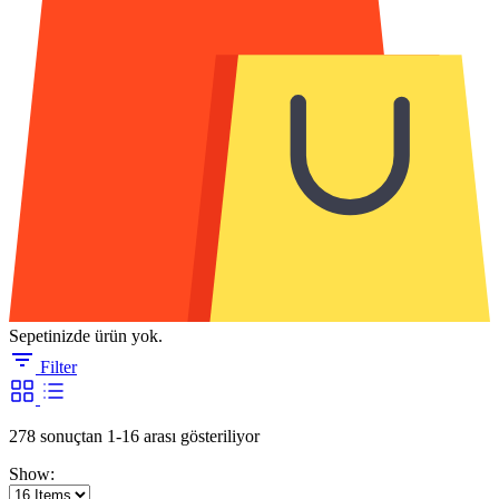
Sepetinizde ürün yok.
Filter
En
278 sonuçtan 1-16 arası gösteriliyor
yeniye
Show:
göre
sıralandı