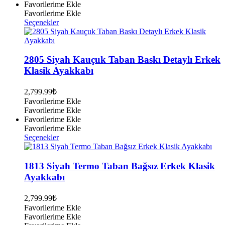
Favorilerime Ekle
Favorilerime Ekle
Bu
Seçenekler
ürünün
birden
fazla
varyasyonu
2805 Siyah Kauçuk Taban Baskı Detaylı Erkek
var.
Klasik Ayakkabı
Seçenekler
ürün
2,799.99
₺
sayfasından
Favorilerime Ekle
seçilebilir
Favorilerime Ekle
Favorilerime Ekle
Favorilerime Ekle
Bu
Seçenekler
ürünün
birden
fazla
1813 Siyah Termo Taban Bağsız Erkek Klasik
varyasyonu
Ayakkabı
var.
Seçenekler
2,799.99
₺
ürün
Favorilerime Ekle
sayfasından
Favorilerime Ekle
seçilebilir