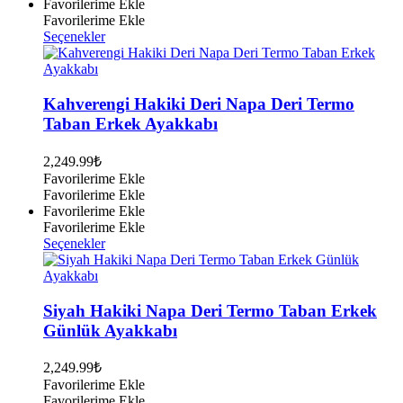
Favorilerime Ekle
Favorilerime Ekle
Bu
Seçenekler
ürünün
birden
fazla
varyasyonu
Kahverengi Hakiki Deri Napa Deri Termo
var.
Taban Erkek Ayakkabı
Seçenekler
ürün
2,249.99
₺
sayfasından
Favorilerime Ekle
seçilebilir
Favorilerime Ekle
Favorilerime Ekle
Favorilerime Ekle
Bu
Seçenekler
ürünün
birden
fazla
varyasyonu
Siyah Hakiki Napa Deri Termo Taban Erkek
var.
Günlük Ayakkabı
Seçenekler
ürün
2,249.99
₺
sayfasından
Favorilerime Ekle
seçilebilir
Favorilerime Ekle