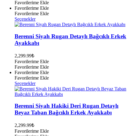
Favorilerime Ekle
Favorilerime Ekle
Favorilerime Ekle
Bu
Seçenekler
ürünün
birden
fazla
Berenni Siyah Rugan Detaylı Bağcıklı Erkek
varyasyonu
Ayakkabı
var.
Seçenekler
2,299.99
₺
ürün
Favorilerime Ekle
sayfasından
Favorilerime Ekle
seçilebilir
Favorilerime Ekle
Favorilerime Ekle
Bu
Seçenekler
ürünün
birden
fazla
varyasyonu
Berenni Siyah Hakiki Deri Rugan Detaylı
var.
Beyaz Taban Bağcıklı Erkek Ayakkabı
Seçenekler
ürün
2,299.99
₺
sayfasından
Favorilerime Ekle
seçilebilir