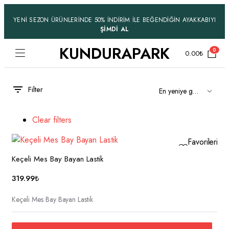
YENİ SEZON ÜRÜNLERİNDE 50% İNDİRİM İLE BEĞENDİĞİN AYAKKABIYI
ŞİMDİ AL
KUNDURAPARK
0
0.00
₺
Filter
Clear filters
Favorilerime
Ekle
Keçeli Mes Bay Bayan Lastik
319.99
₺
Keçeli Mes Bay Bayan Lastik
Bu