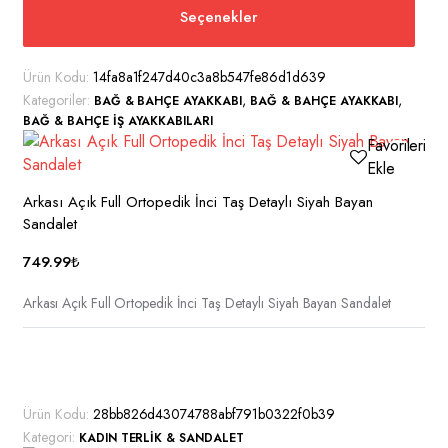
Seçenekler
ürünün
birden
fazla
Ürün Kodu:
14fa8a1f247d40c3a8b547fe86d1d639
varyasyonu
Kategoriler:
,
,
BAĞ & BAHÇE AYAKKABI
BAĞ & BAHÇE AYAKKABI
var.
BAĞ & BAHÇE İŞ AYAKKABILARI
Seçenekler
Favorilerime
ürün
Ekle
sayfasından
Arkası Açık Full Ortopedik İnci Taş Detaylı Siyah Bayan
seçilebilir
Sandalet
749.99
₺
Arkası Açık Full Ortopedik İnci Taş Detaylı Siyah Bayan Sandalet
Bu
ürünün
birden
Ürün Kodu:
28bb826d43074788abf791b0322f0b39
fazla
Kategori:
KADIN TERLIK & SANDALET