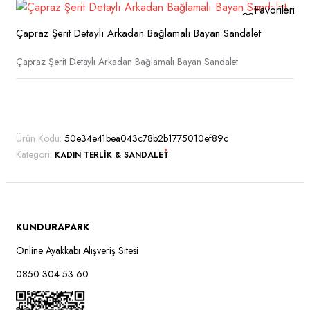
varyasyonu
Favorilerime
var.
Ekle
Seçenekler
Çapraz Şerit Detaylı Arkadan Bağlamalı Bayan Sandalet
ürün
Çapraz Şerit Detaylı Arkadan Bağlamalı Bayan Sandalet
sayfasından
seçilebilir
Ürün Kodu:
50e34e41bea043c78b2b1775010ef89c
Kategori:
KADIN TERLIK & SANDALET
KUNDURAPARK
Online Ayakkabı Alışveriş Sitesi
ük
sek
0850 304 53 60
t
t