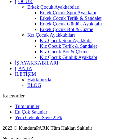
ÇOCUK
Erkek Çocuk Ayakkabıları
Erkek Çocuk Spor Ayakkabı
Erkek Çocuk Terlik & Sandalet
Erkek Çocuk Günlük Ayakkabı
Erkek Çocuk Bot & Çizme
Kız Çocuk Ayakkabıları
Kız Çocuk Spor Ayakkabı
Kız Çocuk Terlik & Sandalet
Kız Çocuk Bot & Çizme
Kız Çocuk Günlük Ayakkabı
İŞ AYAKKABILARI
ÇANTA
İLETİŞİM
Hakkımızda
BLOG
Kategoriler
Tüm ürünler
En Çok Satanlar
Yeni Gelenler
Save 25%
2023 © KunduraPARK Tüm Hakları Saklıdır
Ne aramıştınız?