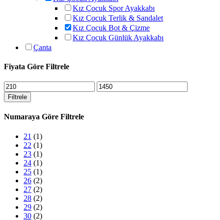
Kız Çocuk Spor Ayakkabı
Kız Çocuk Terlik & Sandalet
Kız Çocuk Bot & Çizme
Kız Çocuk Günlük Ayakkabı
Çanta
Fiyata Göre Filtrele
En
En
düşük
yüksek
Filtrele
fiyat
fiyat
Numaraya Göre Filtrele
21
(1)
22
(1)
23
(1)
24
(1)
25
(1)
26
(2)
27
(2)
28
(2)
29
(2)
30
(2)