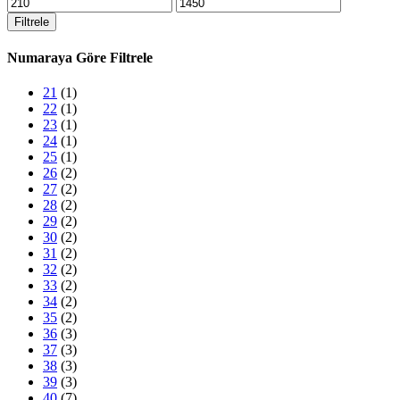
En
En
düşük
yüksek
Filtrele
fiyat
fiyat
Numaraya Göre Filtrele
21
(1)
22
(1)
23
(1)
24
(1)
25
(1)
26
(2)
27
(2)
28
(2)
29
(2)
30
(2)
31
(2)
32
(2)
33
(2)
34
(2)
35
(2)
36
(3)
37
(3)
38
(3)
39
(3)
40
(7)