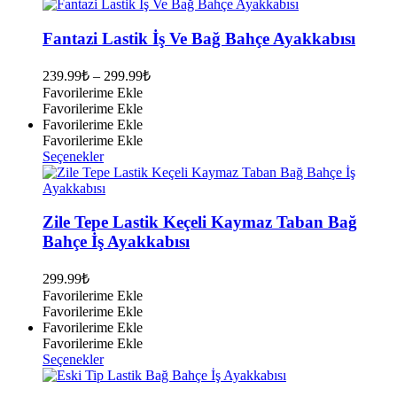
ürünün
birden
fazla
Fantazi Lastik İş Ve Bağ Bahçe Ayakkabısı
varyasyonu
var.
239.99
₺
–
299.99
₺
Seçenekler
Favorilerime Ekle
ürün
Favorilerime Ekle
sayfasından
Favorilerime Ekle
seçilebilir
Favorilerime Ekle
Bu
Seçenekler
ürünün
birden
fazla
varyasyonu
Zile Tepe Lastik Keçeli Kaymaz Taban Bağ
var.
Bahçe İş Ayakkabısı
Seçenekler
ürün
299.99
₺
sayfasından
Favorilerime Ekle
seçilebilir
Favorilerime Ekle
Favorilerime Ekle
Favorilerime Ekle
Bu
Seçenekler
ürünün
birden