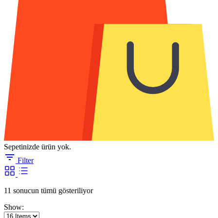
Sepetinizde ürün yok.
Filter
En
11 sonucun tümü gösteriliyor
yeniye
Show:
göre
sıralandı