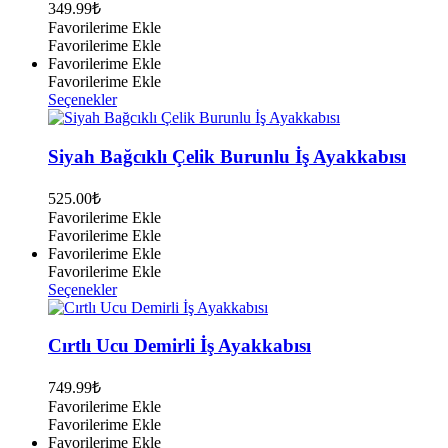
349.99
₺
Seçenekler
Favorilerime Ekle
ürün
Favorilerime Ekle
sayfasından
Favorilerime Ekle
seçilebilir
Favorilerime Ekle
Bu
Seçenekler
ürünün
birden
fazla
Siyah Bağcıklı Çelik Burunlu İş Ayakkabısı
varyasyonu
var.
525.00
₺
Seçenekler
Favorilerime Ekle
ürün
Favorilerime Ekle
sayfasından
Favorilerime Ekle
seçilebilir
Favorilerime Ekle
Bu
Seçenekler
ürünün
birden
fazla
Cırtlı Ucu Demirli İş Ayakkabısı
varyasyonu
var.
749.99
₺
Seçenekler
Favorilerime Ekle
ürün
Favorilerime Ekle
sayfasından
Favorilerime Ekle