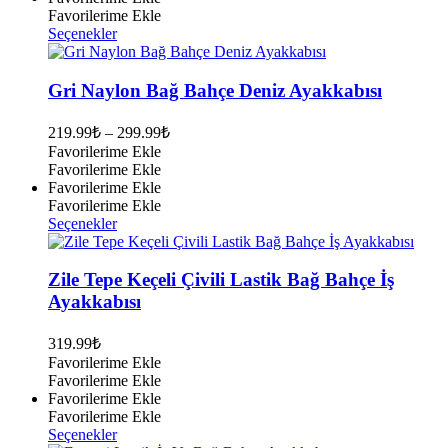
seçilebilir
Favorilerime Ekle
Bu
Seçenekler
ürünün
birden
fazla
Gri Naylon Bağ Bahçe Deniz Ayakkabısı
varyasyonu
var.
219.99
₺
–
299.99
₺
Seçenekler
Favorilerime Ekle
ürün
Favorilerime Ekle
sayfasından
Favorilerime Ekle
seçilebilir
Favorilerime Ekle
Bu
Seçenekler
ürünün
birden
fazla
Zile Tepe Keçeli Çivili Lastik Bağ Bahçe İş
varyasyonu
Ayakkabısı
var.
Seçenekler
319.99
₺
ürün
Favorilerime Ekle
sayfasından
Favorilerime Ekle
seçilebilir
Favorilerime Ekle
Favorilerime Ekle
Bu
Seçenekler