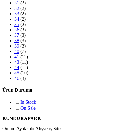
31
(2)
32
(2)
33
(2)
34
(2)
35
(2)
36
(3)
37
(3)
38
(3)
39
(3)
40
(7)
41
(11)
43
(11)
44
(11)
45
(10)
46
(3)
Ürün Durumu
In Stock
On Sale
KUNDURAPARK
Online Ayakkabı Alışveriş Sitesi