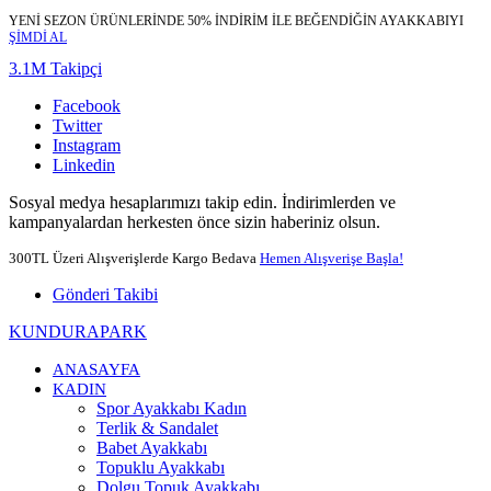
YENİ SEZON ÜRÜNLERİNDE 50% İNDİRİM İLE BEĞENDİĞİN AYAKKABIYI
ŞİMDİ AL
3.1M Takipçi
Facebook
Twitter
Instagram
Linkedin
Sosyal medya hesaplarımızı takip edin. İndirimlerden ve
kampanyalardan herkesten önce sizin haberiniz olsun.
300TL Üzeri Alışverişlerde Kargo Bedava
Hemen Alışverişe Başla!
Gönderi Takibi
KUNDURAPARK
ANASAYFA
KADIN
Spor Ayakkabı Kadın
Terlik & Sandalet
Babet Ayakkabı
Topuklu Ayakkabı
Dolgu Topuk Ayakkabı