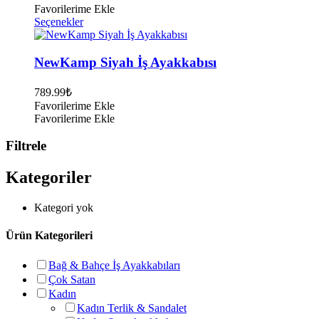
seçilebilir
Favorilerime Ekle
Bu
Seçenekler
ürünün
birden
fazla
NewKamp Siyah İş Ayakkabısı
varyasyonu
var.
789.99
₺
Seçenekler
Favorilerime Ekle
ürün
Favorilerime Ekle
sayfasından
seçilebilir
Filtrele
Kategoriler
Kategori yok
Ürün Kategorileri
Bağ & Bahçe İş Ayakkabıları
Çok Satan
Kadın
Kadın Terlik & Sandalet