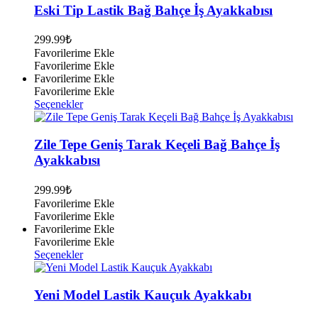
fazla
Eski Tip Lastik Bağ Bahçe İş Ayakkabısı
varyasyonu
var.
299.99
₺
Seçenekler
Favorilerime Ekle
ürün
Favorilerime Ekle
sayfasından
Favorilerime Ekle
seçilebilir
Favorilerime Ekle
Bu
Seçenekler
ürünün
birden
fazla
Zile Tepe Geniş Tarak Keçeli Bağ Bahçe İş
varyasyonu
Ayakkabısı
var.
Seçenekler
299.99
₺
ürün
Favorilerime Ekle
sayfasından
Favorilerime Ekle
seçilebilir
Favorilerime Ekle
Favorilerime Ekle
Bu
Seçenekler
ürünün
birden
fazla
Yeni Model Lastik Kauçuk Ayakkabı
varyasyonu
var.