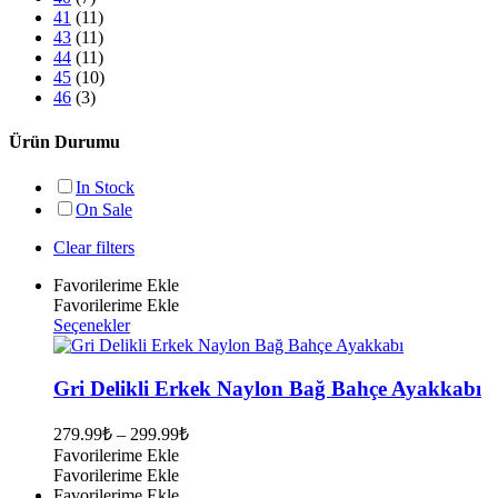
41
(11)
43
(11)
44
(11)
45
(10)
46
(3)
Ürün Durumu
In Stock
On Sale
Clear filters
Favorilerime Ekle
Favorilerime Ekle
Bu
Seçenekler
ürünün
birden
fazla
Gri Delikli Erkek Naylon Bağ Bahçe Ayakkabı
varyasyonu
var.
279.99
₺
–
299.99
₺
Seçenekler
Favorilerime Ekle
ürün
Favorilerime Ekle
sayfasından
Favorilerime Ekle