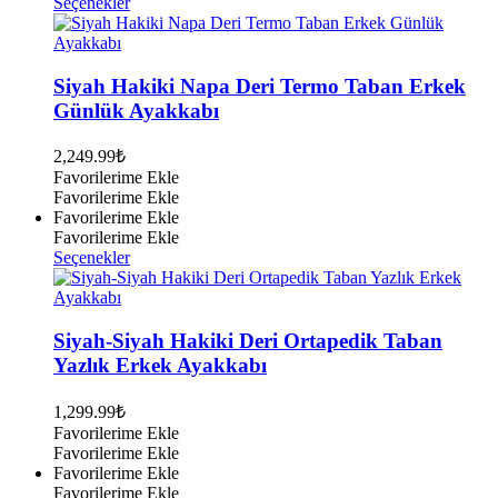
Bu
Seçenekler
ürünün
birden
fazla
varyasyonu
Siyah Hakiki Napa Deri Termo Taban Erkek
var.
Günlük Ayakkabı
Seçenekler
ürün
2,249.99
₺
sayfasından
Favorilerime Ekle
seçilebilir
Favorilerime Ekle
Favorilerime Ekle
Favorilerime Ekle
Bu
Seçenekler
ürünün
birden
fazla
varyasyonu
Siyah-Siyah Hakiki Deri Ortapedik Taban
var.
Yazlık Erkek Ayakkabı
Seçenekler
ürün
1,299.99
₺
sayfasından
Favorilerime Ekle
seçilebilir
Favorilerime Ekle
Favorilerime Ekle
Favorilerime Ekle