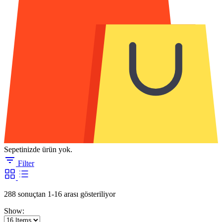
Sepetinizde ürün yok.
Filter
En
288 sonuçtan 1-16 arası gösteriliyor
yeniye
Show:
göre
sıralandı