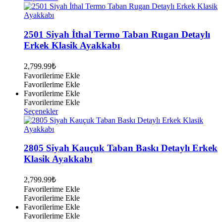
ürünün
birden
fazla
varyasyonu
2501 Siyah İthal Termo Taban Rugan Detaylı
var.
Erkek Klasik Ayakkabı
Seçenekler
ürün
2,799.99
₺
sayfasından
Favorilerime Ekle
seçilebilir
Favorilerime Ekle
Favorilerime Ekle
Favorilerime Ekle
Bu
Seçenekler
ürünün
birden
fazla
varyasyonu
2805 Siyah Kauçuk Taban Baskı Detaylı Erkek
var.
Klasik Ayakkabı
Seçenekler
ürün
2,799.99
₺
sayfasından
Favorilerime Ekle
seçilebilir
Favorilerime Ekle
Favorilerime Ekle
Favorilerime Ekle