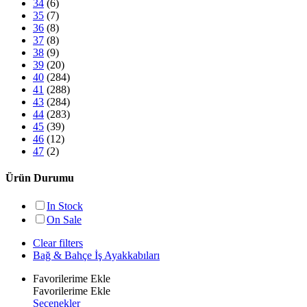
34
(6)
35
(7)
36
(8)
37
(8)
38
(9)
39
(20)
40
(284)
41
(288)
43
(284)
44
(283)
45
(39)
46
(12)
47
(2)
Ürün Durumu
In Stock
On Sale
Clear filters
Bağ & Bahçe İş Ayakkabıları
Favorilerime Ekle
Favorilerime Ekle
Bu
Seçenekler