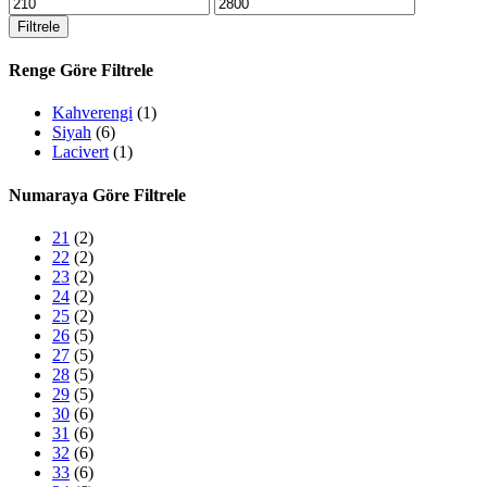
En
En
düşük
yüksek
Filtrele
fiyat
fiyat
Renge Göre Filtrele
Kahverengi
(1)
Siyah
(6)
Lacivert
(1)
Numaraya Göre Filtrele
21
(2)
22
(2)
23
(2)
24
(2)
25
(2)
26
(5)
27
(5)
28
(5)
29
(5)
30
(6)
31
(6)
32
(6)
33
(6)