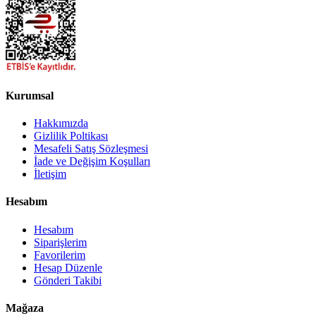
Kurumsal
Hakkımızda
Gizlilik Poltikası
Mesafeli Satış Sözleşmesi
İade ve Değişim Koşulları
İletişim
Hesabım
Hesabım
Siparişlerim
Favorilerim
Hesap Düzenle
Gönderi Takibi
Mağaza