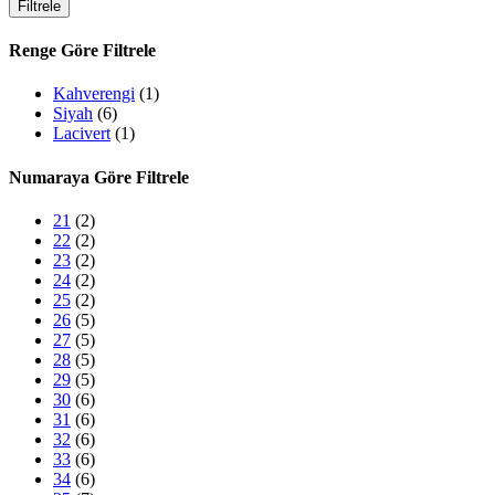
Filtrele
fiyat
fiyat
Renge Göre Filtrele
Kahverengi
(1)
Siyah
(6)
Lacivert
(1)
Numaraya Göre Filtrele
21
(2)
22
(2)
23
(2)
24
(2)
25
(2)
26
(5)
27
(5)
28
(5)
29
(5)
30
(6)
31
(6)
32
(6)
33
(6)
34
(6)