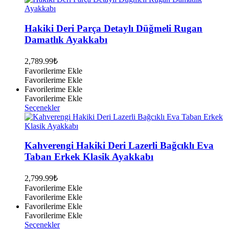
birden
fazla
varyasyonu
Hakiki Deri Parça Detaylı Düğmeli Rugan
var.
Damatlık Ayakkabı
Seçenekler
ürün
2,789.99
₺
sayfasından
Favorilerime Ekle
seçilebilir
Favorilerime Ekle
Favorilerime Ekle
Favorilerime Ekle
Bu
Seçenekler
ürünün
birden
fazla
varyasyonu
Kahverengi Hakiki Deri Lazerli Bağcıklı Eva
var.
Taban Erkek Klasik Ayakkabı
Seçenekler
ürün
2,799.99
₺
sayfasından
Favorilerime Ekle
seçilebilir
Favorilerime Ekle
Favorilerime Ekle
Favorilerime Ekle
Bu
Seçenekler