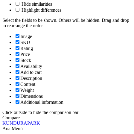
Hide similarities
Highlight differences
Select the fields to be shown. Others will be hidden. Drag and drop
to rearrange the order.
Image
SKU
Rating
Price
Stock
Availability
Add to cart
Description
Content
Weight
Dimensions
Additional information
Click outside to hide the comparison bar
Compare
KUNDURAPARK
Ana Menü