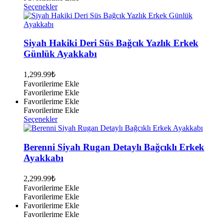
Bu
Seçenekler
ürünün
birden
fazla
varyasyonu
Siyah Hakiki Deri Süs Bağcık Yazlık Erkek
var.
Günlük Ayakkabı
Seçenekler
ürün
1,299.99
₺
sayfasından
Favorilerime Ekle
seçilebilir
Favorilerime Ekle
Favorilerime Ekle
Favorilerime Ekle
Bu
Seçenekler
ürünün
birden
fazla
Berenni Siyah Rugan Detaylı Bağcıklı Erkek
varyasyonu
Ayakkabı
var.
Seçenekler
2,299.99
₺
ürün
Favorilerime Ekle
sayfasından
Favorilerime Ekle
seçilebilir
Favorilerime Ekle
Favorilerime Ekle