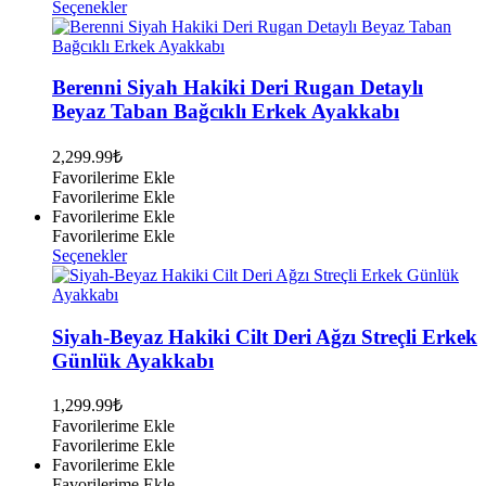
Bu
Seçenekler
ürünün
birden
fazla
varyasyonu
Berenni Siyah Hakiki Deri Rugan Detaylı
var.
Beyaz Taban Bağcıklı Erkek Ayakkabı
Seçenekler
ürün
2,299.99
₺
sayfasından
Favorilerime Ekle
seçilebilir
Favorilerime Ekle
Favorilerime Ekle
Favorilerime Ekle
Bu
Seçenekler
ürünün
birden
fazla
varyasyonu
Siyah-Beyaz Hakiki Cilt Deri Ağzı Streçli Erkek
var.
Günlük Ayakkabı
Seçenekler
ürün
1,299.99
₺
sayfasından
Favorilerime Ekle
seçilebilir
Favorilerime Ekle
Favorilerime Ekle
Favorilerime Ekle