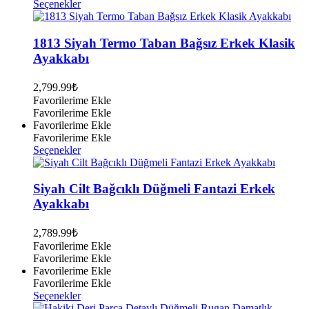
Bu
Seçenekler
ürünün
birden
fazla
1813 Siyah Termo Taban Bağsız Erkek Klasik
varyasyonu
Ayakkabı
var.
Seçenekler
2,799.99
₺
ürün
Favorilerime Ekle
sayfasından
Favorilerime Ekle
seçilebilir
Favorilerime Ekle
Favorilerime Ekle
Bu
Seçenekler
ürünün
birden
fazla
Siyah Cilt Bağcıklı Düğmeli Fantazi Erkek
varyasyonu
Ayakkabı
var.
Seçenekler
2,789.99
₺
ürün
Favorilerime Ekle
sayfasından
Favorilerime Ekle
seçilebilir
Favorilerime Ekle
Favorilerime Ekle
Bu
Seçenekler
ürünün