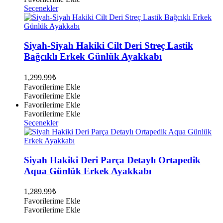
Bu
Seçenekler
ürünün
birden
fazla
varyasyonu
Siyah-Siyah Hakiki Cilt Deri Streç Lastik
var.
Bağcıklı Erkek Günlük Ayakkabı
Seçenekler
ürün
1,299.99
₺
sayfasından
Favorilerime Ekle
seçilebilir
Favorilerime Ekle
Favorilerime Ekle
Favorilerime Ekle
Bu
Seçenekler
ürünün
birden
fazla
varyasyonu
Siyah Hakiki Deri Parça Detaylı Ortapedik
var.
Aqua Günlük Erkek Ayakkabı
Seçenekler
ürün
1,289.99
₺
sayfasından
Favorilerime Ekle
seçilebilir
Favorilerime Ekle