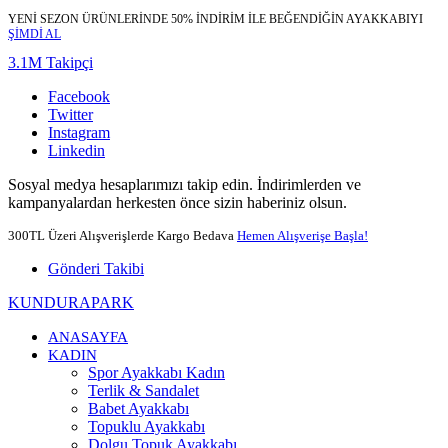
YENİ SEZON ÜRÜNLERİNDE 50% İNDİRİM İLE BEĞENDİĞİN AYAKKABIYI
ŞİMDİ AL
3.1M Takipçi
Facebook
Twitter
Instagram
Linkedin
Sosyal medya hesaplarımızı takip edin. İndirimlerden ve
kampanyalardan herkesten önce sizin haberiniz olsun.
300TL Üzeri Alışverişlerde Kargo Bedava
Hemen Alışverişe Başla!
Gönderi Takibi
KUNDURAPARK
ANASAYFA
KADIN
Spor Ayakkabı Kadın
Terlik & Sandalet
Babet Ayakkabı
Topuklu Ayakkabı
Dolgu Topuk Ayakkabı