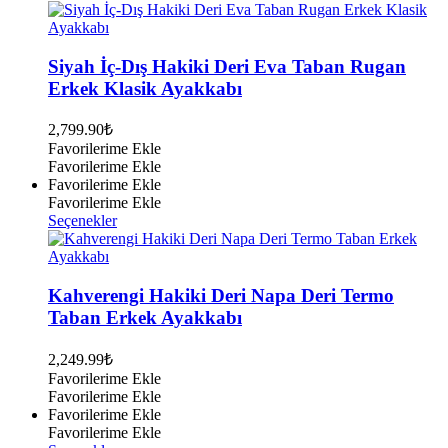
ürünün
birden
fazla
varyasyonu
Siyah İç-Dış Hakiki Deri Eva Taban Rugan
var.
Erkek Klasik Ayakkabı
Seçenekler
ürün
2,799.90
₺
sayfasından
Favorilerime Ekle
seçilebilir
Favorilerime Ekle
Favorilerime Ekle
Favorilerime Ekle
Bu
Seçenekler
ürünün
birden
fazla
varyasyonu
Kahverengi Hakiki Deri Napa Deri Termo
var.
Taban Erkek Ayakkabı
Seçenekler
ürün
2,249.99
₺
sayfasından
Favorilerime Ekle
seçilebilir
Favorilerime Ekle
Favorilerime Ekle
Favorilerime Ekle