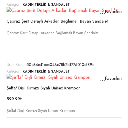
fazla
Kategori:
KADIN TERLIK & SANDALET
varyasyonu
Favorilerime
var.
Ekle
Seçenekler
Çapraz Şerit Detaylı Arkadan Bağlamalı Bayan Sandalet
ürün
Çapraz Şerit Detaylı Arkadan Bağlamalı Bayan Sandalet
sayfasından
seçilebilir
Ürün Kodu:
50e34e41bea043c78b2b1775010ef89c
Kategori:
KADIN TERLIK & SANDALET
Favorilerime
Ekle
Şeffaf Dişli Kırmızı Siyah Unisex Krampon
599.99
₺
ük
sek
Şeffaf Dişli Kırmızı Siyah Unisex Krampon
t
t
Bu