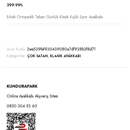
sayfasından
399.99
₺
seçilebilir
Erkek Ortopedik Taban Günlük Klasik Kışlık Spor Ayakkabı
Bu
ürünün
birden
Ürün Kodu:
2ee539fef930439080a7df928b3f8d71
fazla
Kategoriler:
,
ÇOK SATAN
KLASIK AYAKKABI
varyasyonu
var.
Seçenekler
ürün
sayfasından
KUNDURAPARK
seçilebilir
Online Ayakkabı Alışveriş Sitesi
0850 304 53 60