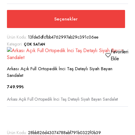
Bu
Seçenekler
ürünün
birden
fazla
Ürün Kodu:
13fde5dfcfbb4762997ab29c391c06ee
varyasyonu
Kategori:
ÇOK SATAN
var.
Favorilerime
Seçenekler
Ekle
ürün
sayfasından
Arkası Açık Full Ortopedik İnci Taş Detaylı Siyah Bayan
seçilebilir
Sandalet
749.99
₺
Arkası Açık Full Ortopedik İnci Taş Detaylı Siyah Bayan Sandalet
Bu
ürünün
birden
Ürün Kodu:
28bb826d43074788abf791b0322f0b39