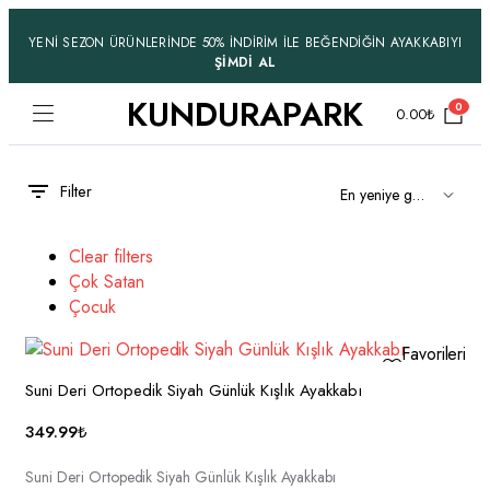
YENİ SEZON ÜRÜNLERİNDE 50% İNDİRİM İLE BEĞENDİĞİN AYAKKABIYI
ŞİMDİ AL
KUNDURAPARK
0
0.00
₺
Filter
Clear filters
Çok Satan
Çocuk
Favorilerime
Ekle
Suni Deri Ortopedik Siyah Günlük Kışlık Ayakkabı
349.99
₺
Suni Deri Ortopedik Siyah Günlük Kışlık Ayakkabı