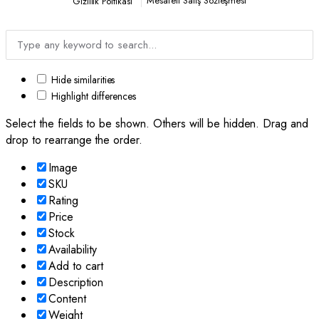
Mesafeli Satış Sözleşmesi
Gizlilik Poltikası
Hide similarities
Highlight differences
Select the fields to be shown. Others will be hidden. Drag and
drop to rearrange the order.
Image
SKU
Rating
Price
Stock
Availability
Add to cart
Description
Content
Weight