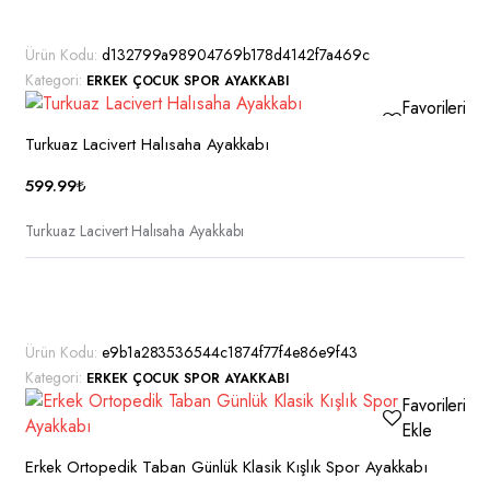
ürünün
birden
Ürün Kodu:
d132799a98904769b178d4142f7a469c
fazla
Kategori:
ERKEK ÇOCUK SPOR AYAKKABI
varyasyonu
Favorilerime
var.
Ekle
Seçenekler
Turkuaz Lacivert Halısaha Ayakkabı
ürün
599.99
₺
sayfasından
seçilebilir
Turkuaz Lacivert Halısaha Ayakkabı
Bu
ürünün
birden
Ürün Kodu:
e9b1a283536544c1874f77f4e86e9f43
fazla
Kategori:
ERKEK ÇOCUK SPOR AYAKKABI
varyasyonu
Favorilerime
var.
Ekle
Seçenekler
ürün
Erkek Ortopedik Taban Günlük Klasik Kışlık Spor Ayakkabı