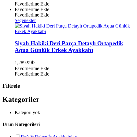
Favorilerime Ekle
Favorilerime Ekle
Favorilerime Ekle
Bu
Seçenekler
ürünün
birden
fazla
varyasyonu
Siyah Hakiki Deri Parça Detaylı Ortapedik
var.
Aqua Günlük Erkek Ayakkabı
Seçenekler
ürün
1,289.99
₺
sayfasından
Favorilerime Ekle
seçilebilir
Favorilerime Ekle
Filtrele
Kategoriler
Kategori yok
Ürün Kategorileri
Bağ & Bahçe İş Ayakkabıları