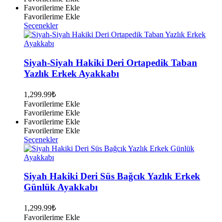
Favorilerime Ekle
Favorilerime Ekle
Bu
Seçenekler
ürünün
birden
fazla
varyasyonu
Siyah-Siyah Hakiki Deri Ortapedik Taban
var.
Yazlık Erkek Ayakkabı
Seçenekler
ürün
1,299.99
₺
sayfasından
Favorilerime Ekle
seçilebilir
Favorilerime Ekle
Favorilerime Ekle
Favorilerime Ekle
Bu
Seçenekler
ürünün
birden
fazla
varyasyonu
Siyah Hakiki Deri Süs Bağcık Yazlık Erkek
var.
Günlük Ayakkabı
Seçenekler
ürün
1,299.99
₺
sayfasından
Favorilerime Ekle
seçilebilir