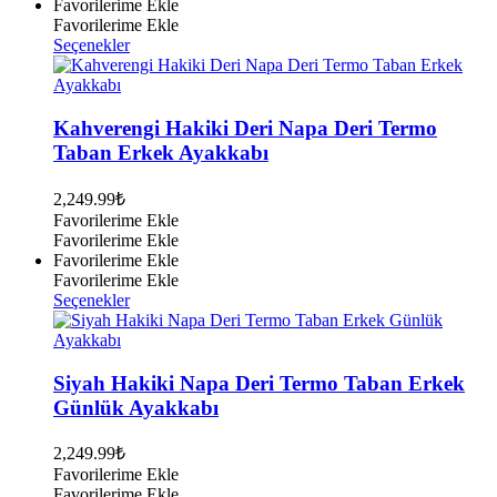
Favorilerime Ekle
Favorilerime Ekle
Bu
Seçenekler
ürünün
birden
fazla
varyasyonu
Kahverengi Hakiki Deri Napa Deri Termo
var.
Taban Erkek Ayakkabı
Seçenekler
ürün
2,249.99
₺
sayfasından
Favorilerime Ekle
seçilebilir
Favorilerime Ekle
Favorilerime Ekle
Favorilerime Ekle
Bu
Seçenekler
ürünün
birden
fazla
varyasyonu
Siyah Hakiki Napa Deri Termo Taban Erkek
var.
Günlük Ayakkabı
Seçenekler
ürün
2,249.99
₺
sayfasından
Favorilerime Ekle
seçilebilir
Favorilerime Ekle