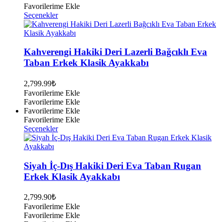
Favorilerime Ekle
Bu
Seçenekler
ürünün
birden
fazla
varyasyonu
Kahverengi Hakiki Deri Lazerli Bağcıklı Eva
var.
Taban Erkek Klasik Ayakkabı
Seçenekler
ürün
2,799.99
₺
sayfasından
Favorilerime Ekle
seçilebilir
Favorilerime Ekle
Favorilerime Ekle
Favorilerime Ekle
Bu
Seçenekler
ürünün
birden
fazla
varyasyonu
Siyah İç-Dış Hakiki Deri Eva Taban Rugan
var.
Erkek Klasik Ayakkabı
Seçenekler
ürün
2,799.90
₺
sayfasından
Favorilerime Ekle
seçilebilir
Favorilerime Ekle