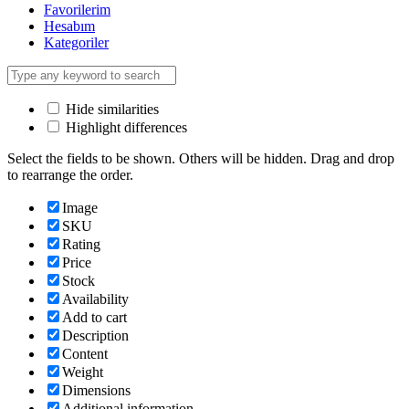
Favorilerim
Hesabım
Kategoriler
Hide similarities
Highlight differences
Select the fields to be shown. Others will be hidden. Drag and drop
to rearrange the order.
Image
SKU
Rating
Price
Stock
Availability
Add to cart
Description
Content
Weight
Dimensions
Additional information