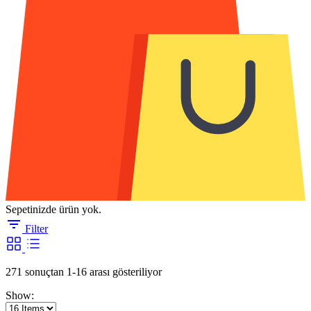
Sepetinizde ürün yok.
Filter
En
271 sonuçtan 1-16 arası gösteriliyor
yeniye
Show:
göre
sıralandı