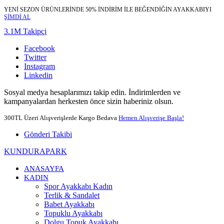
YENİ SEZON ÜRÜNLERİNDE 50% İNDİRİM İLE BEĞENDİĞİN AYAKKABIYI
ŞİMDİ AL
3.1M Takipçi
Facebook
Twitter
Instagram
Linkedin
Sosyal medya hesaplarımızı takip edin. İndirimlerden ve
kampanyalardan herkesten önce sizin haberiniz olsun.
300TL Üzeri Alışverişlerde Kargo Bedava
Hemen Alışverişe Başla!
Gönderi Takibi
KUNDURAPARK
ANASAYFA
KADIN
Spor Ayakkabı Kadın
Terlik & Sandalet
Babet Ayakkabı
Topuklu Ayakkabı
Dolgu Topuk Ayakkabı