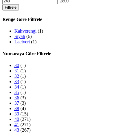
En
En
düşük
yüksek
Filtrele
fiyat
fiyat
Renge Göre Filtrele
Kahverengi
(1)
Siyah
(6)
Lacivert
(1)
Numaraya Göre Filtrele
30
(1)
31
(1)
32
(1)
33
(1)
34
(1)
35
(1)
36
(3)
37
(3)
38
(4)
39
(15)
40
(271)
41
(271)
43
(267)