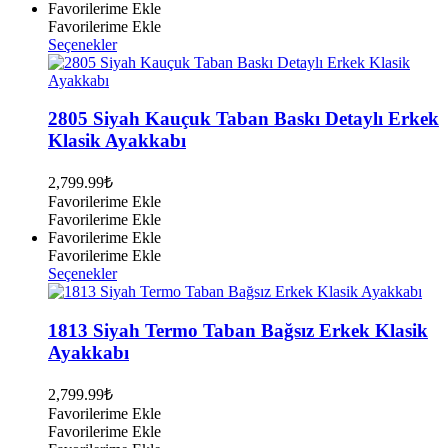
Favorilerime Ekle
Favorilerime Ekle
Bu
Seçenekler
ürünün
birden
fazla
varyasyonu
2805 Siyah Kauçuk Taban Baskı Detaylı Erkek
var.
Klasik Ayakkabı
Seçenekler
ürün
2,799.99
₺
sayfasından
Favorilerime Ekle
seçilebilir
Favorilerime Ekle
Favorilerime Ekle
Favorilerime Ekle
Bu
Seçenekler
ürünün
birden
fazla
1813 Siyah Termo Taban Bağsız Erkek Klasik
varyasyonu
Ayakkabı
var.
Seçenekler
2,799.99
₺
ürün
Favorilerime Ekle
sayfasından
Favorilerime Ekle
seçilebilir