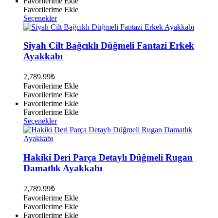
Favorilerime Ekle
Favorilerime Ekle
Bu
Seçenekler
ürünün
birden
fazla
Siyah Cilt Bağcıklı Düğmeli Fantazi Erkek
varyasyonu
Ayakkabı
var.
Seçenekler
2,789.99
₺
ürün
Favorilerime Ekle
sayfasından
Favorilerime Ekle
seçilebilir
Favorilerime Ekle
Favorilerime Ekle
Bu
Seçenekler
ürünün
birden
fazla
varyasyonu
Hakiki Deri Parça Detaylı Düğmeli Rugan
var.
Damatlık Ayakkabı
Seçenekler
ürün
2,789.99
₺
sayfasından
Favorilerime Ekle
seçilebilir
Favorilerime Ekle
Favorilerime Ekle