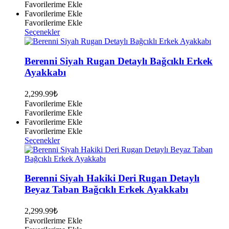
Favorilerime Ekle
Favorilerime Ekle
Favorilerime Ekle
Bu
Seçenekler
ürünün
birden
fazla
Berenni Siyah Rugan Detaylı Bağcıklı Erkek
varyasyonu
Ayakkabı
var.
Seçenekler
2,299.99
₺
ürün
Favorilerime Ekle
sayfasından
Favorilerime Ekle
seçilebilir
Favorilerime Ekle
Favorilerime Ekle
Bu
Seçenekler
ürünün
birden
fazla
varyasyonu
Berenni Siyah Hakiki Deri Rugan Detaylı
var.
Beyaz Taban Bağcıklı Erkek Ayakkabı
Seçenekler
ürün
2,299.99
₺
sayfasından
Favorilerime Ekle
seçilebilir