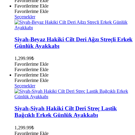
Favorilerime Ekle
Favorilerime Ekle
Favorilerime Ekle
Bu
Seçenekler
ürünün
birden
fazla
varyasyonu
Siyah-Beyaz Hakiki Cilt Deri Ağzı Streçli Erkek
var.
Günlük Ayakkabı
Seçenekler
ürün
1,299.99
₺
sayfasından
Favorilerime Ekle
seçilebilir
Favorilerime Ekle
Favorilerime Ekle
Favorilerime Ekle
Bu
Seçenekler
ürünün
birden
fazla
varyasyonu
Siyah-Siyah Hakiki Cilt Deri Streç Lastik
var.
Bağcıklı Erkek Günlük Ayakkabı
Seçenekler
ürün
1,299.99
₺
sayfasından
Favorilerime Ekle
seçilebilir