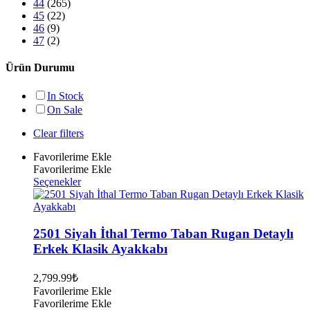
44
(265)
45
(22)
46
(9)
47
(2)
Ürün Durumu
In Stock
On Sale
Clear filters
Favorilerime Ekle
Favorilerime Ekle
Bu
Seçenekler
ürünün
birden
fazla
varyasyonu
2501 Siyah İthal Termo Taban Rugan Detaylı
var.
Erkek Klasik Ayakkabı
Seçenekler
ürün
2,799.99
₺
sayfasından
Favorilerime Ekle
seçilebilir
Favorilerime Ekle