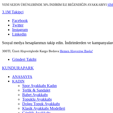
YENİ SEZON ÜRÜNLERİNDE 50% İNDİRİM İLE BEĞENDİĞİN AYAKKABIYI
ŞİM
3.1M Takipçi
Facebook
Twitter
Instagram
Linkedin
Sosyal medya hesaplarımızı takip edin. İndirimlerden ve kampanyalard
300TL Üzeri Alışverişlerde Kargo Bedava
Hemen Alışverişe Başla!
Gönderi Takibi
KUNDURAPARK
ANASAYFA
KADIN
Spor Ayakkabı Kadın
Terlik & Sandalet
Babet Ayakkabı
Topuklu Ayakkabı
Dolgu Topuk Ayakkabı
Klasik Ayakkabı Modelleri
Günlük Ayakkabı