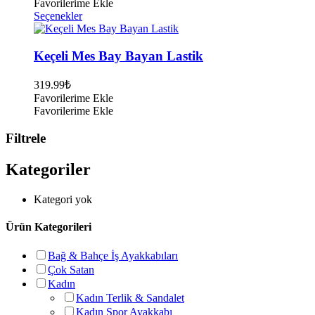
Favorilerime Ekle
Bu
Seçenekler
ürünün
birden
fazla
Keçeli Mes Bay Bayan Lastik
varyasyonu
var.
319.99
₺
Seçenekler
Favorilerime Ekle
ürün
Favorilerime Ekle
sayfasından
seçilebilir
Filtrele
Kategoriler
Kategori yok
Ürün Kategorileri
Bağ & Bahçe İş Ayakkabıları
Çok Satan
Kadın
Kadın Terlik & Sandalet
Kadın Spor Ayakkabı