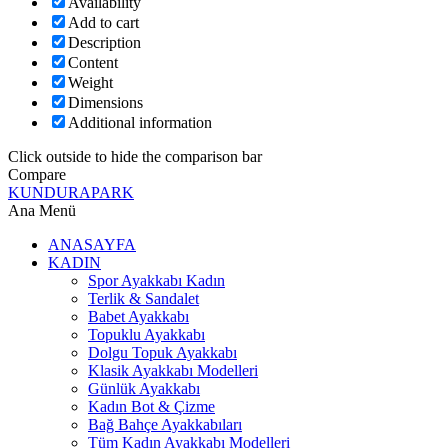
Availability
Add to cart
Description
Content
Weight
Dimensions
Additional information
Click outside to hide the comparison bar
Compare
KUNDURAPARK
Ana Menü
ANASAYFA
KADIN
Spor Ayakkabı Kadın
Terlik & Sandalet
Babet Ayakkabı
Topuklu Ayakkabı
Dolgu Topuk Ayakkabı
Klasik Ayakkabı Modelleri
Günlük Ayakkabı
Kadın Bot & Çizme
Bağ Bahçe Ayakkabıları
Tüm Kadın Ayakkabı Modelleri