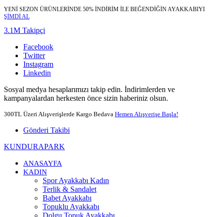
YENİ SEZON ÜRÜNLERİNDE 50% İNDİRİM İLE BEĞENDİĞİN AYAKKABIYI
ŞİMDİ AL
3.1M Takipçi
Facebook
Twitter
Instagram
Linkedin
Sosyal medya hesaplarımızı takip edin. İndirimlerden ve
kampanyalardan herkesten önce sizin haberiniz olsun.
300TL Üzeri Alışverişlerde Kargo Bedava
Hemen Alışverişe Başla!
Gönderi Takibi
KUNDURAPARK
ANASAYFA
KADIN
Spor Ayakkabı Kadın
Terlik & Sandalet
Babet Ayakkabı
Topuklu Ayakkabı
Dolgu Topuk Ayakkabı