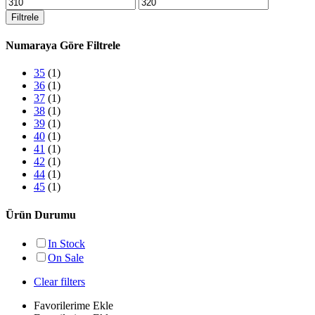
En
En
düşük
yüksek
Filtrele
fiyat
fiyat
Numaraya Göre Filtrele
35
(1)
36
(1)
37
(1)
38
(1)
39
(1)
40
(1)
41
(1)
42
(1)
44
(1)
45
(1)
Ürün Durumu
In Stock
On Sale
Clear filters
Favorilerime Ekle