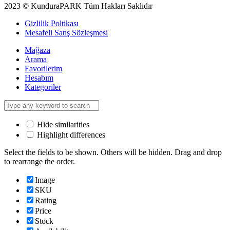
2023 © KunduraPARK Tüm Hakları Saklıdır
Gizlilik Poltikası
Mesafeli Satış Sözleşmesi
Mağaza
Arama
Favorilerim
Hesabım
Kategoriler
Hide similarities
Highlight differences
Select the fields to be shown. Others will be hidden. Drag and drop
to rearrange the order.
Image
SKU
Rating
Price
Stock