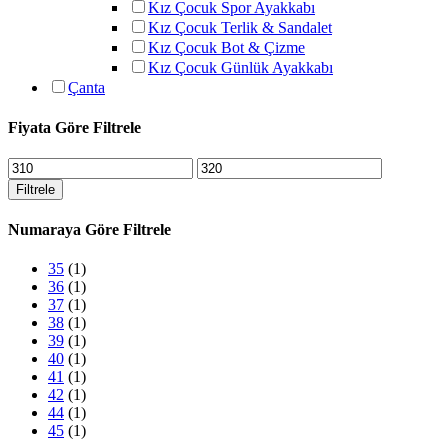
Kız Çocuk Spor Ayakkabı
Kız Çocuk Terlik & Sandalet
Kız Çocuk Bot & Çizme
Kız Çocuk Günlük Ayakkabı
Çanta
Fiyata Göre Filtrele
En
En
düşük
yüksek
Filtrele
fiyat
fiyat
Numaraya Göre Filtrele
35
(1)
36
(1)
37
(1)
38
(1)
39
(1)
40
(1)
41
(1)
42
(1)
44
(1)
45
(1)