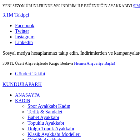
YENİ SEZON ÜRÜNLERİNDE 50% İNDİRİM İLE BEĞENDİĞİN AYAKKABIYI
ŞİM
3.1M Takipçi
Facebook
Twitter
Instagram
Linkedin
Sosyal medya hesaplarımızı takip edin. İndirimlerden ve kampanyalard
300TL Üzeri Alışverişlerde Kargo Bedava
Hemen Alışverişe Başla!
Gönderi Takibi
KUNDURAPARK
ANASAYFA
KADIN
Spor Ayakkabı Kadın
Terlik & Sandalet
Babet Ayakkabı
Topuklu Ayakkabı
Dolgu Topuk Ayakkabı
Klasik Ayakkabı Modelleri
Günlük Ayakkabı