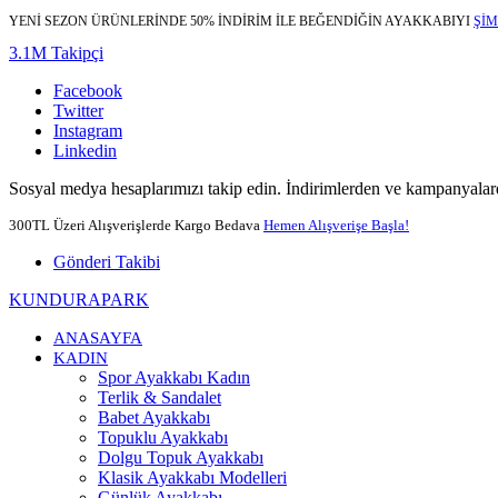
YENİ SEZON ÜRÜNLERİNDE 50% İNDİRİM İLE BEĞENDİĞİN AYAKKABIYI
ŞİM
3.1M Takipçi
Facebook
Twitter
Instagram
Linkedin
Sosyal medya hesaplarımızı takip edin. İndirimlerden ve kampanyalard
300TL Üzeri Alışverişlerde Kargo Bedava
Hemen Alışverişe Başla!
Gönderi Takibi
KUNDURAPARK
ANASAYFA
KADIN
Spor Ayakkabı Kadın
Terlik & Sandalet
Babet Ayakkabı
Topuklu Ayakkabı
Dolgu Topuk Ayakkabı
Klasik Ayakkabı Modelleri
Günlük Ayakkabı