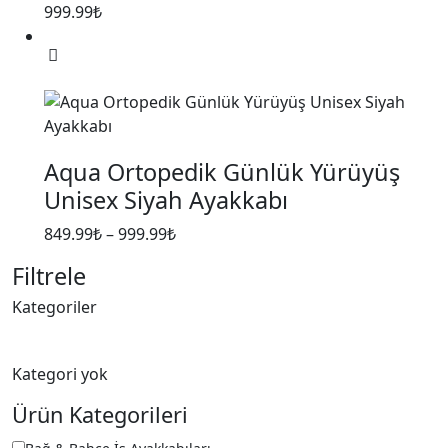
999.99
₺
Seçenekler
ürün
sayfasından
Bu
seçilebilir
ürünün
birden
fazla
Aqua Ortopedik Günlük Yürüyüş
varyasyonu
Unisex Siyah Ayakkabı
var.
Seçenekler
849.99
₺
–
999.99
₺
ürün
sayfasından
Filtrele
seçilebilir
Kategoriler
Kategori yok
Ürün Kategorileri