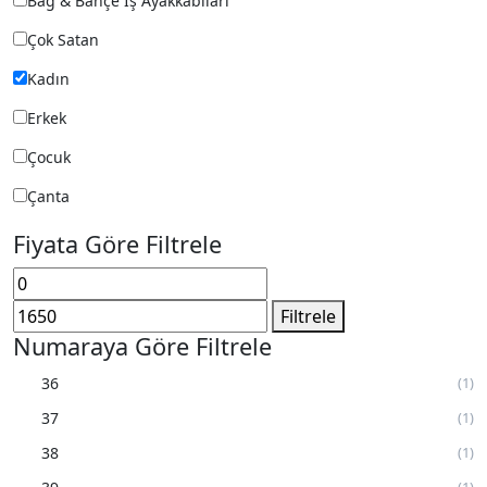
Bağ & Bahçe İş Ayakkabıları
Çok Satan
Kadın
Erkek
Çocuk
Çanta
Fiyata Göre Filtrele
En
En
düşük
yüksek
Filtrele
fiyat
fiyat
Numaraya Göre Filtrele
36
(1)
37
(1)
38
(1)
(1)