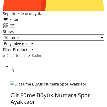
Sepetinizde ürün yok.
Filter
Show:
Filter Products
Clear filters
Kadın
Bu
ürünün
birden
fazla
Cilt Füme Büyük Numara Spor
varyasyonu
Ayakkabı
var.