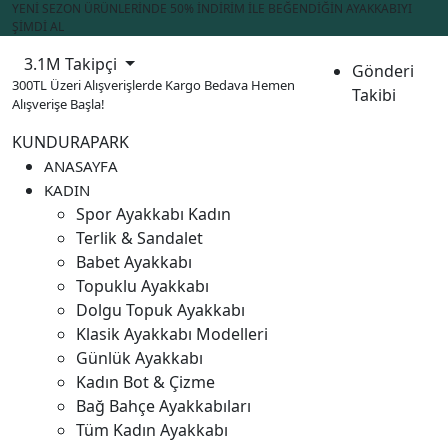
YENİ SEZON ÜRÜNLERİNDE 50% İNDİRİM İLE BEĞENDİĞİN AYAKKABIYI
ŞİMDİ AL
3.1M Takipçi
Gönderi
300TL Üzeri Alışverişlerde Kargo Bedava
Hemen
Takibi
Alışverişe Başla!
KUNDURAPARK
ANASAYFA
KADIN
Spor Ayakkabı Kadın
Terlik & Sandalet
Babet Ayakkabı
Topuklu Ayakkabı
Dolgu Topuk Ayakkabı
Klasik Ayakkabı Modelleri
Günlük Ayakkabı
Kadın Bot & Çizme
Bağ Bahçe Ayakkabıları
Tüm Kadın Ayakkabı