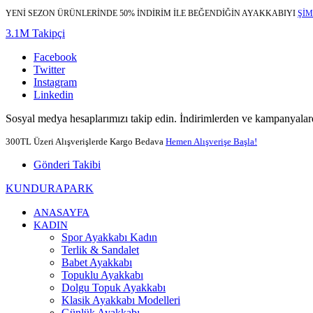
YENİ SEZON ÜRÜNLERİNDE 50% İNDİRİM İLE BEĞENDİĞİN AYAKKABIYI
ŞİM
3.1M Takipçi
Facebook
Twitter
Instagram
Linkedin
Sosyal medya hesaplarımızı takip edin. İndirimlerden ve kampanyalard
300TL Üzeri Alışverişlerde Kargo Bedava
Hemen Alışverişe Başla!
Gönderi Takibi
KUNDURAPARK
ANASAYFA
KADIN
Spor Ayakkabı Kadın
Terlik & Sandalet
Babet Ayakkabı
Topuklu Ayakkabı
Dolgu Topuk Ayakkabı
Klasik Ayakkabı Modelleri
Günlük Ayakkabı