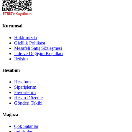
Kurumsal
Hakkımızda
Gizlilik Poltikası
Mesafeli Satış Sözleşmesi
İade ve Değişim Koşulları
İletişim
Hesabım
Hesabım
Siparişlerim
Favorilerim
Hesap Düzenle
Gönderi Takibi
Mağaza
Çok Satanlar
İndirimler