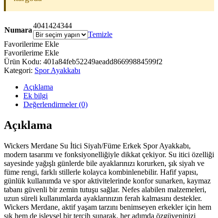
40
41
42
43
44
Numara
Temizle
Favorilerime Ekle
Favorilerime Ekle
Ürün Kodu:
401a84feb52249aeadd86699884599f2
Kategori:
Spor Ayakkabı
Açıklama
Ek bilgi
Değerlendirmeler (0)
Açıklama
Wickers Merdane Su İtici Siyah/Füme Erkek Spor Ayakkabı,
modern tasarımı ve fonksiyonelliğiyle dikkat çekiyor. Su itici özelliği
sayesinde yağışlı günlerde bile ayaklarınızı korurken, şık siyah ve
füme rengi, farklı stillerle kolayca kombinlenebilir. Hafif yapısı,
günlük kullanımda ve spor aktivitelerinde konfor sunarken, kaymaz
tabanı güvenli bir zemin tutuşu sağlar. Nefes alabilen malzemeleri,
uzun süreli kullanımlarda ayaklarınızın ferah kalmasını destekler.
Wickers Merdane, aktif yaşam tarzını benimseyen erkekler için hem
şık hem de işlevsel bir tercih sunarak, her adımda özgüveninizi