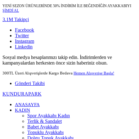
YENİ SEZON ÜRÜNLERİNDE 50% İNDİRİM İLE BEĞENDİĞİN AYAKKABIYI
ŞİMDİ AL
3.1M Takipçi
Facebook
Twitter
Instagram
Linkedin
Sosyal medya hesaplarımızı takip edin. İndirimlerden ve
kampanyalardan herkesten önce sizin haberiniz olsun.
300TL Üzeri Alışverişlerde Kargo Bedava
Hemen Alışverişe Başla!
Gönderi Takibi
KUNDURAPARK
ANASAYFA
KADIN
Spor Ayakkabı Kadın
Terlik & Sandalet
Babet Ayakkabı
Topuklu Ayakkabı
Dolgu Topuk Ayakkabı