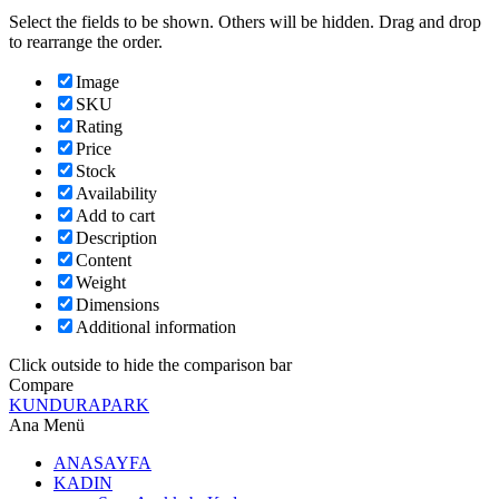
Select the fields to be shown. Others will be hidden. Drag and drop
to rearrange the order.
Image
SKU
Rating
Price
Stock
Availability
Add to cart
Description
Content
Weight
Dimensions
Additional information
Click outside to hide the comparison bar
Compare
KUNDURAPARK
Ana Menü
ANASAYFA
KADIN