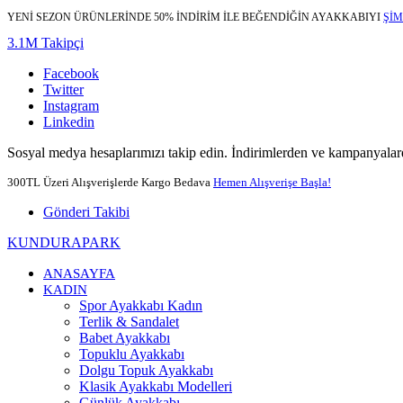
YENİ SEZON ÜRÜNLERİNDE 50% İNDİRİM İLE BEĞENDİĞİN AYAKKABIYI
ŞİM
3.1M Takipçi
Facebook
Twitter
Instagram
Linkedin
Sosyal medya hesaplarımızı takip edin. İndirimlerden ve kampanyalard
300TL Üzeri Alışverişlerde Kargo Bedava
Hemen Alışverişe Başla!
Gönderi Takibi
KUNDURAPARK
ANASAYFA
KADIN
Spor Ayakkabı Kadın
Terlik & Sandalet
Babet Ayakkabı
Topuklu Ayakkabı
Dolgu Topuk Ayakkabı
Klasik Ayakkabı Modelleri
Günlük Ayakkabı