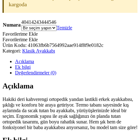
kargoda
40
41
42
43
44
45
46
Numara
Temizle
Favorilerime Ekle
Favorilerime Ekle
Ürün Kodu:
41063fb6b7564992aae914f8f9e0182c
Kategori:
Klasik Ayakkabı
Açıklama
Ek bilgi
Değerlendirmeler (0)
Açıklama
Hakiki deri kahverengi ortopedik yandan lastikli erkek ayakkabısı,
şıklığı ve konforu bir araya getiriyor. Termo tabanı sayesinde kış
aylarında da sıcak tutan bu ayakkabı, yürüyüşlerinizde ideal bir
seçim. Ergonomik yapısı ile ayak sağlığınızı ön planda tutan
ortopedik tasarımı, gün boyu rahatlık sunar. Hem şık hem de
fonksiyonel bir baba ayakkabısı arıyorsanız, bu model tam size göre!