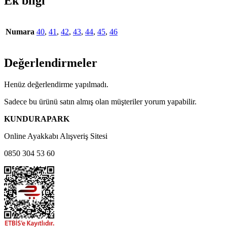
Ek bilgi
Numara
40
,
41
,
42
,
43
,
44
,
45
,
46
Değerlendirmeler
Henüz değerlendirme yapılmadı.
Sadece bu ürünü satın almış olan müşteriler yorum yapabilir.
KUNDURAPARK
Online Ayakkabı Alışveriş Sitesi
0850 304 53 60