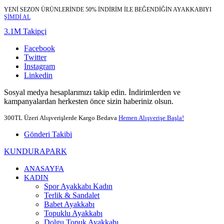
YENİ SEZON ÜRÜNLERİNDE 50% İNDİRİM İLE BEĞENDİĞİN AYAKKABIYI
ŞİMDİ AL
3.1M Takipçi
Facebook
Twitter
Instagram
Linkedin
Sosyal medya hesaplarımızı takip edin. İndirimlerden ve
kampanyalardan herkesten önce sizin haberiniz olsun.
300TL Üzeri Alışverişlerde Kargo Bedava
Hemen Alışverişe Başla!
Gönderi Takibi
KUNDURAPARK
ANASAYFA
KADIN
Spor Ayakkabı Kadın
Terlik & Sandalet
Babet Ayakkabı
Topuklu Ayakkabı
Dolgu Topuk Ayakkabı