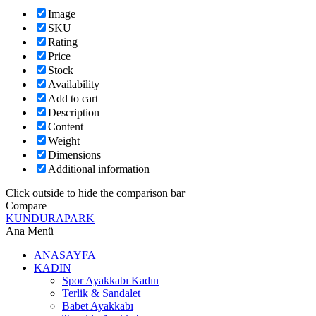
Image
SKU
Rating
Price
Stock
Availability
Add to cart
Description
Content
Weight
Dimensions
Additional information
Click outside to hide the comparison bar
Compare
KUNDURAPARK
Ana Menü
ANASAYFA
KADIN
Spor Ayakkabı Kadın
Terlik & Sandalet
Babet Ayakkabı