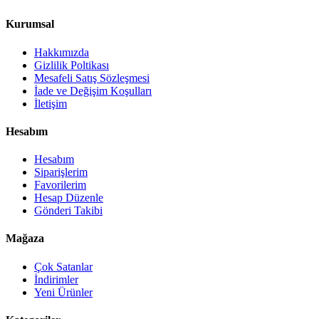
Kurumsal
Hakkımızda
Gizlilik Poltikası
Mesafeli Satış Sözleşmesi
İade ve Değişim Koşulları
İletişim
Hesabım
Hesabım
Siparişlerim
Favorilerim
Hesap Düzenle
Gönderi Takibi
Mağaza
Çok Satanlar
İndirimler
Yeni Ürünler