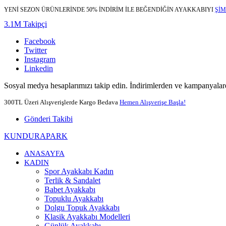
YENİ SEZON ÜRÜNLERİNDE 50% İNDİRİM İLE BEĞENDİĞİN AYAKKABIYI
ŞİM
3.1M Takipçi
Facebook
Twitter
Instagram
Linkedin
Sosyal medya hesaplarımızı takip edin. İndirimlerden ve kampanyalard
300TL Üzeri Alışverişlerde Kargo Bedava
Hemen Alışverişe Başla!
Gönderi Takibi
KUNDURAPARK
ANASAYFA
KADIN
Spor Ayakkabı Kadın
Terlik & Sandalet
Babet Ayakkabı
Topuklu Ayakkabı
Dolgu Topuk Ayakkabı
Klasik Ayakkabı Modelleri
Günlük Ayakkabı