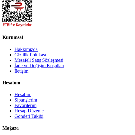
Kurumsal
Hakkımızda
Gizlilik Poltikası
Mesafeli Satış Sözleşmesi
İade ve Değişim Koşulları
İletişim
Hesabım
Hesabım
Siparişlerim
Favorilerim
Hesap Düzenle
Gönderi Takibi
Mağaza