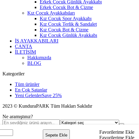
Erkek Çocuk Günlük Ayakkabı
Erkek Çocuk Bot & Çizme
Kız Çocuk Ayakkabıları
Kız Çocuk Spor Ayakkabı
Kız Çocuk Terlik & Sandalet
Kız Çocuk Bot & Çizme
Kız Çocuk Günlük Ayakkabı
İŞ AYAKKABILARI
ÇANTA
İLETİŞİM
Hakkımızda
BLOG
Kategoriler
Tüm ürünler
En Çok Satanlar
Yeni Gelenler
Save 25%
2023 © KunduraPARK Tüm Hakları Saklıdır
Ne aramıştınız?
Lütfen aramak istediğiniz kelimeyi yazıp "enter"a basınız.
kiki
Favorilerime Ekle
Sepete Ekle
ri
Favorilerime Ekle