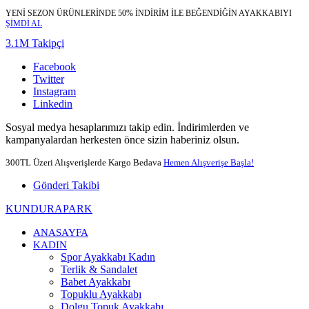
YENİ SEZON ÜRÜNLERİNDE 50% İNDİRİM İLE BEĞENDİĞİN AYAKKABIYI
ŞİMDİ AL
3.1M Takipçi
Facebook
Twitter
Instagram
Linkedin
Sosyal medya hesaplarımızı takip edin. İndirimlerden ve
kampanyalardan herkesten önce sizin haberiniz olsun.
300TL Üzeri Alışverişlerde Kargo Bedava
Hemen Alışverişe Başla!
Gönderi Takibi
KUNDURAPARK
ANASAYFA
KADIN
Spor Ayakkabı Kadın
Terlik & Sandalet
Babet Ayakkabı
Topuklu Ayakkabı
Dolgu Topuk Ayakkabı