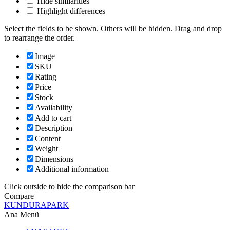
Hide similarities
Highlight differences
Select the fields to be shown. Others will be hidden. Drag and drop
to rearrange the order.
Image
SKU
Rating
Price
Stock
Availability
Add to cart
Description
Content
Weight
Dimensions
Additional information
Click outside to hide the comparison bar
Compare
KUNDURAPARK
Ana Menü