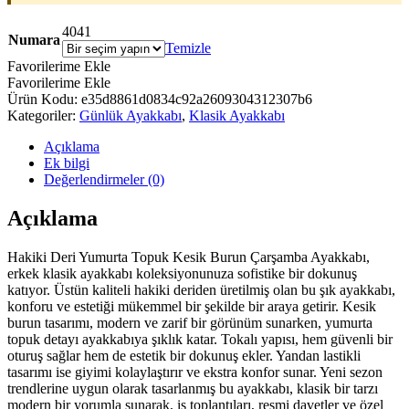
40
41
Numara
Temizle
Favorilerime Ekle
Favorilerime Ekle
Ürün Kodu:
e35d8861d0834c92a2609304312307b6
Kategoriler:
Günlük Ayakkabı
,
Klasik Ayakkabı
Açıklama
Ek bilgi
Değerlendirmeler (0)
Açıklama
Hakiki Deri Yumurta Topuk Kesik Burun Çarşamba Ayakkabı,
erkek klasik ayakkabı koleksiyonunuza sofistike bir dokunuş
katıyor. Üstün kaliteli hakiki deriden üretilmiş olan bu şık ayakkabı,
konforu ve estetiği mükemmel bir şekilde bir araya getirir. Kesik
burun tasarımı, modern ve zarif bir görünüm sunarken, yumurta
topuk detayı ayakkabıya şıklık katar. Tokalı yapısı, hem güvenli bir
oturuş sağlar hem de estetik bir dokunuş ekler. Yandan lastikli
tasarımı ise giyimi kolaylaştırır ve ekstra konfor sunar. Yeni sezon
trendlerine uygun olarak tasarlanmış bu ayakkabı, klasik bir tarzı
modern bir yorumla sunarak, iş toplantıları, resmi davetler ve özel