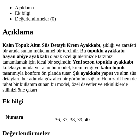
Açıklama
Ek bilgi
Değerlendirmeler (0)
Açıklama
Kalın Topuk Altın Süs Detaylı Krem Ayakkabı
, şıklığı ve zarafeti
bir arada sunan mükemmel bir tercihtir. Bu
topuklu ayakkabı
,
bayan abiye ayakkabı
olarak özel günlerinizde tarzınızı
tamamlamak için ideal bir seçimdir.
Yeni sezon topuklu ayakkabı
koleksiyonunda yer alan bu model, krem rengi ve
kalın topuk
tasarımıyla konforu ön planda tutar. Şık
ayakkabı
yapısı ve altın süs
detayları, her adımda göz alıcı bir görünüm sağlar. Hem zarif hem de
rahat bir kullanım sunan bu model, özel davetler ve etkinliklerde
stilinizi öne çıkarı
Ek bilgi
Numara
36
,
37
,
38
,
39
,
40
Değerlendirmeler