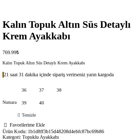
Kalın Topuk Altın Süs Detaylı
Krem Ayakkabı
769.99
₺
Kalın Topuk Altın Süs Detaylı Krem Ayakkabı
21 saat 31 dakika içinde sipariş verirseniz yarın kargoda
36
37
38
Numara
39
40
Temizle
Favorilerime Ekle
Ürün Kodu:
1b1d8ff3b15d48208d4ebfc87bc69b86
Kategori:
Topuklu Ayakkabı