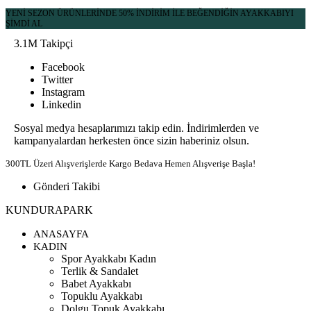
YENİ SEZON ÜRÜNLERİNDE 50% İNDİRİM İLE BEĞENDİĞİN AYAKKABIYI
ŞİMDİ AL
3.1M Takipçi
Facebook
Twitter
Instagram
Linkedin
Sosyal medya hesaplarımızı takip edin. İndirimlerden ve
kampanyalardan herkesten önce sizin haberiniz olsun.
300TL Üzeri Alışverişlerde Kargo Bedava
Hemen Alışverişe Başla!
Gönderi Takibi
KUNDURAPARK
ANASAYFA
KADIN
Spor Ayakkabı Kadın
Terlik & Sandalet
Babet Ayakkabı
Topuklu Ayakkabı
Dolgu Topuk Ayakkabı