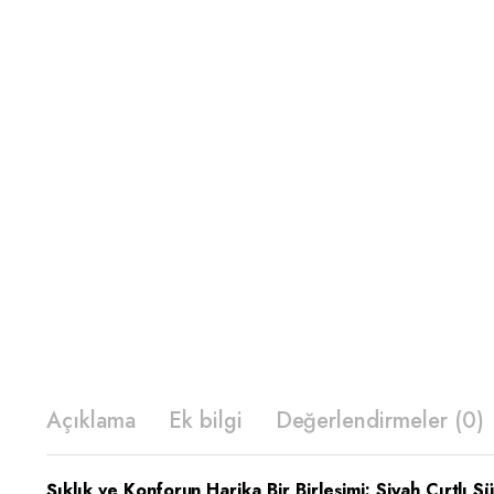
Açıklama
Ek bilgi
Değerlendirmeler (0)
Şıklık ve Konforun Harika Bir Birleşimi: Siyah Cırtlı 