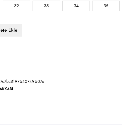
32
33
34
35
ete Ekle
47e7bc8197640749607e
AKKABI