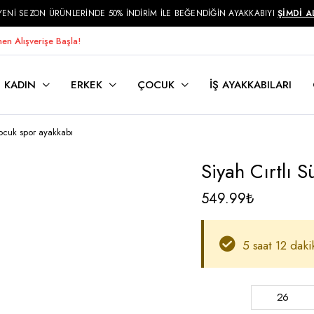
YENİ SEZON ÜRÜNLERİNDE 50% İNDİRİM İLE BEĞENDİĞİN AYAKKABIYI
ŞİMDİ A
en Alışverişe Başla!
KADIN
ERKEK
ÇOCUK
İŞ AYAKKABILARI
Çocuk spor ayakkabı
Siyah Cırtlı 
549.99
₺
5 saat 12 daki
26