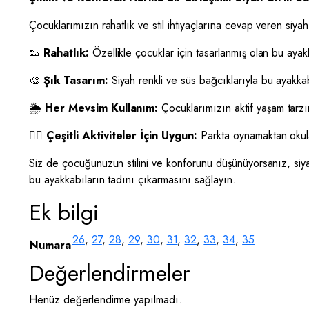
Çocuklarımızın rahatlık ve stil ihtiyaçlarına cevap veren siyah 
👟
Rahatlık:
Özellikle çocuklar için tasarlanmış olan bu ayak
🎨
Şık Tasarım:
Siyah renkli ve süs bağcıklarıyla bu ayakkabı
🌦️
Her Mevsim Kullanım:
Çocuklarımızın aktif yaşam tarzın
🤸‍♀️
Çeşitli Aktiviteler İçin Uygun:
Parkta oynamaktan okula
Siz de çocuğunuzun stilini ve konforunu düşünüyorsanız, siya
bu ayakkabıların tadını çıkarmasını sağlayın.
Ek bilgi
26
,
27
,
28
,
29
,
30
,
31
,
32
,
33
,
34
,
35
Numara
Değerlendirmeler
Henüz değerlendirme yapılmadı.