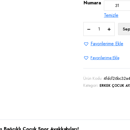
Numara
31
Temizle
Siyah
Sep
Cırtlı
Süs
Favorilerime Ekle
Bağcıklı
Çocuk
Favorilerime Ekle
spor
ayakkabı
adet
Ürün Kodu:
4fdcf26bc32a
Kategori:
ERKEK ÇOCUK AY
Süs Bağcıklı Çocuk Spor Ayakkabıları!