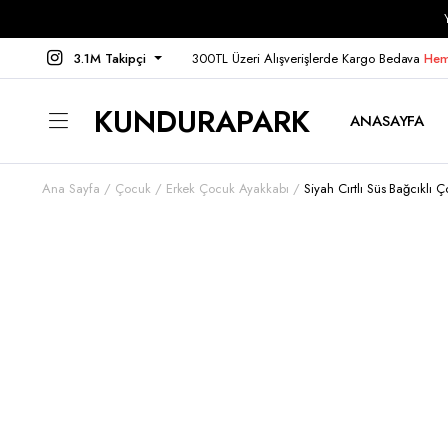
3.1M Takipçi
300TL Üzeri Alışverişlerde Kargo Bedava
Hem
KUNDURAPARK
ANASAYFA
Ana Sayfa
Çocuk
Erkek Çocuk Ayakkabı
Siyah Cırtlı Süs Bağcıklı 