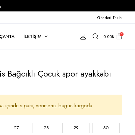
L
Gönderi Takibi
0
ÇANTA
İLETİŞİM
0.00
₺
Süs Bağcıklı Çocuk spor ayakkabı
ka içinde sipariş verirseniz bugün kargoda
27
28
29
30