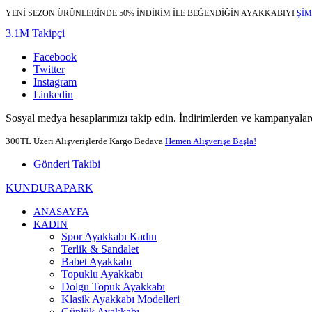
YENİ SEZON ÜRÜNLERİNDE 50% İNDİRİM İLE BEĞENDİĞİN AYAKKABIYI
ŞİM
3.1M Takipçi
Facebook
Twitter
Instagram
Linkedin
Sosyal medya hesaplarımızı takip edin. İndirimlerden ve kampanyalard
300TL Üzeri Alışverişlerde Kargo Bedava
Hemen Alışverişe Başla!
Gönderi Takibi
KUNDURAPARK
ANASAYFA
KADIN
Spor Ayakkabı Kadın
Terlik & Sandalet
Babet Ayakkabı
Topuklu Ayakkabı
Dolgu Topuk Ayakkabı
Klasik Ayakkabı Modelleri
Günlük Ayakkabı