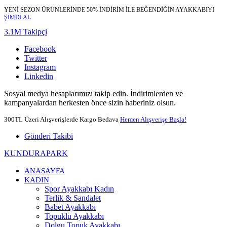
YENİ SEZON ÜRÜNLERİNDE 50% İNDİRİM İLE BEĞENDİĞİN AYAKKABIYI
ŞİMDİ AL
3.1M Takipçi
Facebook
Twitter
Instagram
Linkedin
Sosyal medya hesaplarımızı takip edin. İndirimlerden ve
kampanyalardan herkesten önce sizin haberiniz olsun.
300TL Üzeri Alışverişlerde Kargo Bedava
Hemen Alışverişe Başla!
Gönderi Takibi
KUNDURAPARK
ANASAYFA
KADIN
Spor Ayakkabı Kadın
Terlik & Sandalet
Babet Ayakkabı
Topuklu Ayakkabı
Dolgu Topuk Ayakkabı