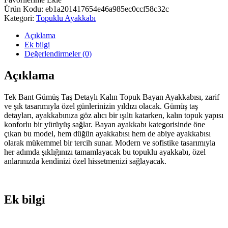
Ürün Kodu:
eb1a201417654e46a985ec0ccf58c32c
Kategori:
Topuklu Ayakkabı
Açıklama
Ek bilgi
Değerlendirmeler (0)
Açıklama
Tek Bant Gümüş Taş Detaylı Kalın Topuk Bayan Ayakkabısı, zarif
ve şık tasarımıyla özel günlerinizin yıldızı olacak. Gümüş taş
detayları, ayakkabınıza göz alıcı bir ışıltı katarken, kalın topuk yapısı
konforlu bir yürüyüş sağlar. Bayan ayakkabı kategorisinde öne
çıkan bu model, hem düğün ayakkabısı hem de abiye ayakkabısı
olarak mükemmel bir tercih sunar. Modern ve sofistike tasarımıyla
her adımda şıklığınızı tamamlayacak bu topuklu ayakkabı, özel
anlarınızda kendinizi özel hissetmenizi sağlayacak.
Ek bilgi