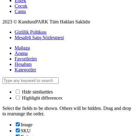
Erkek
Çocuk
Çanta
2023 © KunduraPARK Tüm Hakları Saklıdır
Gizlilik Poltikası
Mesafeli Satış Sözleşmesi
Mağaza
Arama
Favorilerim
Hesabım
Kategoriler
Hide similarities
Highlight differences
Select the fields to be shown. Others will be hidden. Drag and drop
to rearrange the order.
Image
SKU