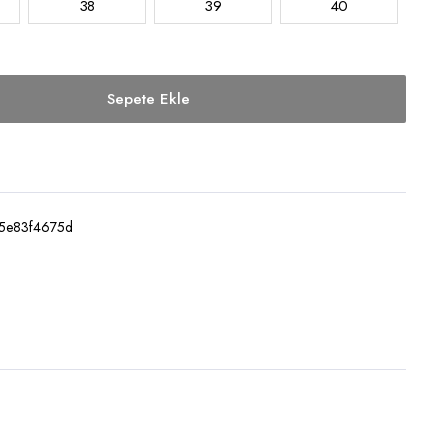
38
39
40
Sepete Ekle
85e83f4675d