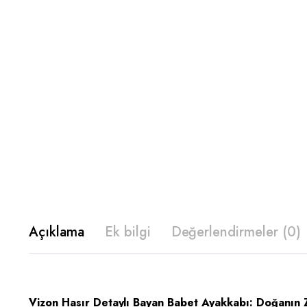
Açıklama
Ek bilgi
Değerlendirmeler (0)
Vizon Hasır Detaylı Bayan Babet Ayakkabı: Doğanın Z