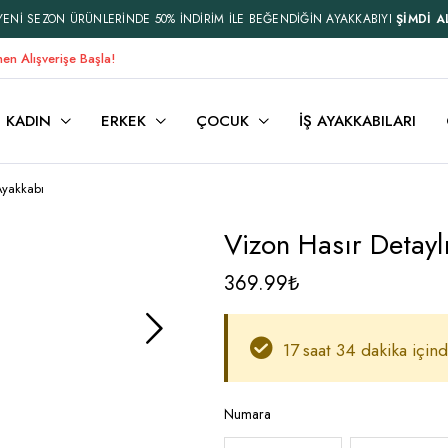
YENİ SEZON ÜRÜNLERİNDE 50% İNDİRİM İLE BEĞENDİĞİN AYAKKABIYI
ŞİMDİ A
en Alışverişe Başla!
KADIN
ERKEK
ÇOCUK
İŞ AYAKKABILARI
Ayakkabı
Vizon Hasır Detayl
369.99
₺
17 saat 34 dakika içind
Numara