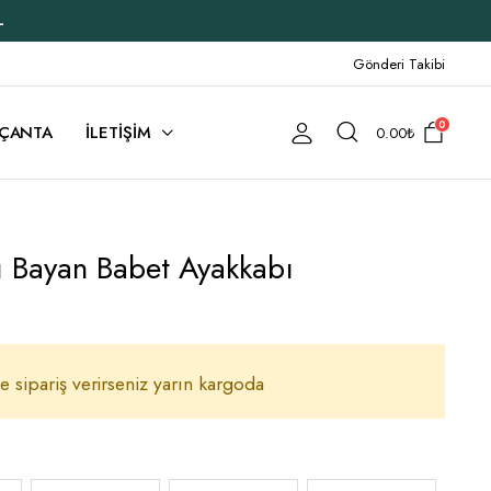
L
Gönderi Takibi
0
ÇANTA
İLETİŞİM
0.00
₺
ı Bayan Babet Ayakkabı
e sipariş verirseniz yarın kargoda