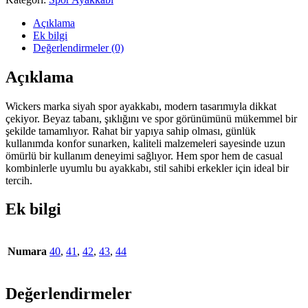
Açıklama
Ek bilgi
Değerlendirmeler (0)
Açıklama
Wickers marka siyah spor ayakkabı, modern tasarımıyla dikkat
çekiyor. Beyaz tabanı, şıklığını ve spor görünümünü mükemmel bir
şekilde tamamlıyor. Rahat bir yapıya sahip olması, günlük
kullanımda konfor sunarken, kaliteli malzemeleri sayesinde uzun
ömürlü bir kullanım deneyimi sağlıyor. Hem spor hem de casual
kombinlerle uyumlu bu ayakkabı, stil sahibi erkekler için ideal bir
tercih.
Ek bilgi
Numara
40
,
41
,
42
,
43
,
44
Değerlendirmeler