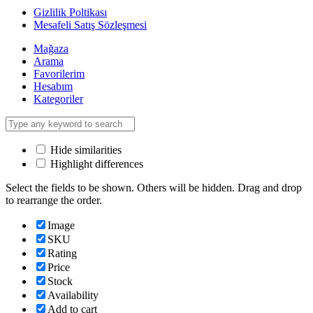
Gizlilik Poltikası
Mesafeli Satış Sözleşmesi
Mağaza
Arama
Favorilerim
Hesabım
Kategoriler
Hide similarities
Highlight differences
Select the fields to be shown. Others will be hidden. Drag and drop
to rearrange the order.
Image
SKU
Rating
Price
Stock
Availability
Add to cart