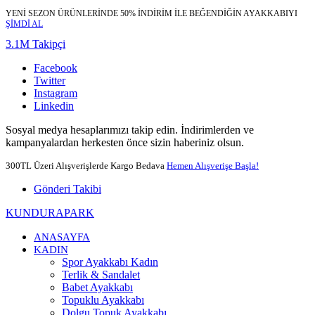
YENİ SEZON ÜRÜNLERİNDE 50% İNDİRİM İLE BEĞENDİĞİN AYAKKABIYI
ŞİMDİ AL
3.1M Takipçi
Facebook
Twitter
Instagram
Linkedin
Sosyal medya hesaplarımızı takip edin. İndirimlerden ve
kampanyalardan herkesten önce sizin haberiniz olsun.
300TL Üzeri Alışverişlerde Kargo Bedava
Hemen Alışverişe Başla!
Gönderi Takibi
KUNDURAPARK
ANASAYFA
KADIN
Spor Ayakkabı Kadın
Terlik & Sandalet
Babet Ayakkabı
Topuklu Ayakkabı
Dolgu Topuk Ayakkabı