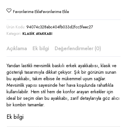
Favorilerime Ekle
Favorilerime Ekle
Ürün Kodu:
94074c328abc404fb033d2fcc5feec27
Kategori:
KLASIK AYAKKABI
Açıklama
Ek bilgi
Değerlendirmeler (0)
Yandan lastikli mevsimlik baskılı erkek ayakkabısı, klasik ve
gösterişli tasarımıyla dikkat çekiyor. Şık bir görünüm sunan
bu ayakkabı, takım elbise ile mükemmel uyum sağlar.
Mevsimlik yapısı sayesinde her hava koşulunda rahatlıkla
kullanılabilir. Hem stil hem de konfor arayan erkekler için
ideal bir seçim olan bu ayakkabı, zarif detaylarıyla göz alıcı
bir kombin tamamlar.
Ek bilgi