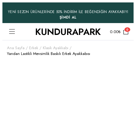
YENİ SEZON ÜRÜNLERİNDE 50% İNDİRİM İLE BEĞENDİĞİN AYAKKABIYI
ŞİMDİ AL
KUNDURAPARK
0
0.00
₺
Ana Sayfa
Erkek
Klasik Ayakkabı
Yandan Lastikli Mevsimlik Baskılı Erkek Ayakkabısı