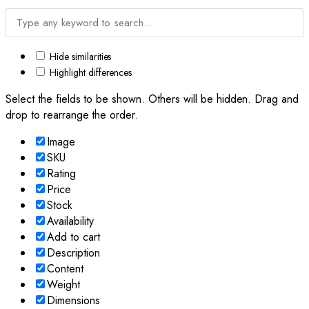
Hide similarities
Highlight differences
Select the fields to be shown. Others will be hidden. Drag and
drop to rearrange the order.
Image
SKU
Rating
Price
Stock
Availability
Add to cart
Description
Content
Weight
Dimensions