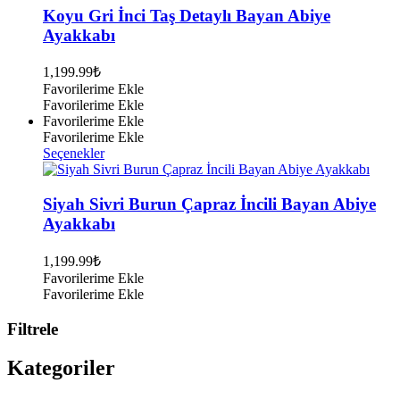
fazla
Koyu Gri İnci Taş Detaylı Bayan Abiye
varyasyonu
Ayakkabı
var.
Seçenekler
1,199.99
₺
ürün
Favorilerime Ekle
sayfasından
Favorilerime Ekle
seçilebilir
Favorilerime Ekle
Favorilerime Ekle
Bu
Seçenekler
ürünün
birden
fazla
Siyah Sivri Burun Çapraz İncili Bayan Abiye
varyasyonu
Ayakkabı
var.
Seçenekler
1,199.99
₺
ürün
Favorilerime Ekle
sayfasından
Favorilerime Ekle
seçilebilir
Filtrele
Kategoriler