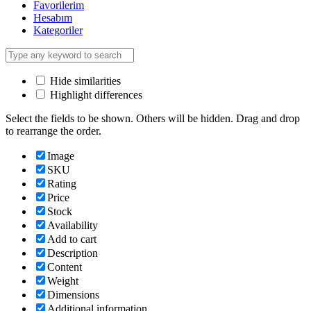
Favorilerim
Hesabım
Kategoriler
Hide similarities
Highlight differences
Select the fields to be shown. Others will be hidden. Drag and drop
to rearrange the order.
Image
SKU
Rating
Price
Stock
Availability
Add to cart
Description
Content
Weight
Dimensions
Additional information