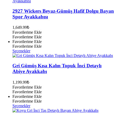
birden
fazla
varyasyonu
2927 Wickers Beyaz-Gümüş Hafif Dolgu Bayan
var.
Spor Ayakkabısı
Seçenekler
ürün
1,649.99
₺
sayfasından
Favorilerime Ekle
seçilebilir
Favorilerime Ekle
Favorilerime Ekle
Favorilerime Ekle
Bu
Seçenekler
ürünün
birden
fazla
Gri Gümüş Kısa Kalın Topuk İnci Detaylı
varyasyonu
Abiye Ayakkabı
var.
Seçenekler
1,199.99
₺
ürün
Favorilerime Ekle
sayfasından
Favorilerime Ekle
seçilebilir
Favorilerime Ekle
Favorilerime Ekle
Bu
Seçenekler
ürünün
birden