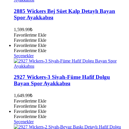
fazla
varyasyonu
2885 Wickers Bej Süet Kalp Detaylı Bayan
var.
Spor Ayakkabısı
Seçenekler
ürün
1,599.99
₺
sayfasından
Favorilerime Ekle
seçilebilir
Favorilerime Ekle
Favorilerime Ekle
Favorilerime Ekle
Bu
Seçenekler
ürünün
birden
fazla
varyasyonu
2927 Wickers-3 Siyah-Füme Hafif Dolgu
var.
Bayan Spor Ayakkabısı
Seçenekler
ürün
1,649.99
₺
sayfasından
Favorilerime Ekle
seçilebilir
Favorilerime Ekle
Favorilerime Ekle
Favorilerime Ekle
Bu
Seçenekler
ürünün