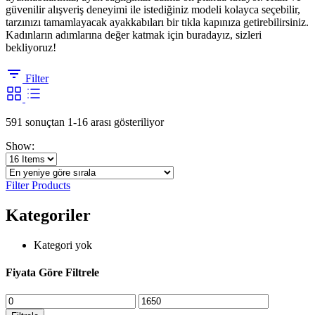
güvenilir alışveriş deneyimi ile istediğiniz modeli kolayca seçebilir,
tarzınızı tamamlayacak ayakkabıları bir tıkla kapınıza getirebilirsiniz.
Kadınların adımlarına değer katmak için buradayız, sizleri
bekliyoruz!
Filter
En
591 sonuçtan 1-16 arası gösteriliyor
yeniye
Show:
göre
sıralandı
Filter Products
Kategoriler
Kategori yok
Fiyata Göre Filtrele
En
En
düşük
yüksek