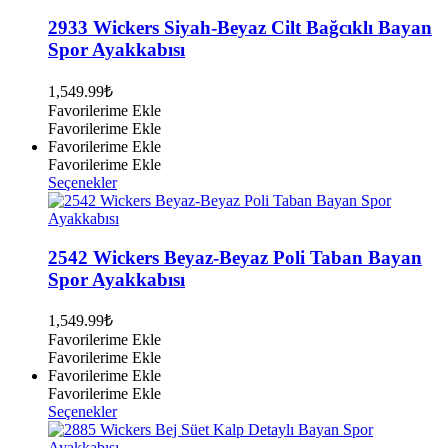
fazla
varyasyonu
2933 Wickers Siyah-Beyaz Cilt Bağcıklı Bayan
var.
Spor Ayakkabısı
Seçenekler
ürün
1,549.99
₺
sayfasından
Favorilerime Ekle
seçilebilir
Favorilerime Ekle
Favorilerime Ekle
Favorilerime Ekle
Bu
Seçenekler
ürünün
birden
fazla
varyasyonu
2542 Wickers Beyaz-Beyaz Poli Taban Bayan
var.
Spor Ayakkabısı
Seçenekler
ürün
1,549.99
₺
sayfasından
Favorilerime Ekle
seçilebilir
Favorilerime Ekle
Favorilerime Ekle
Favorilerime Ekle
Bu
Seçenekler
ürünün
birden