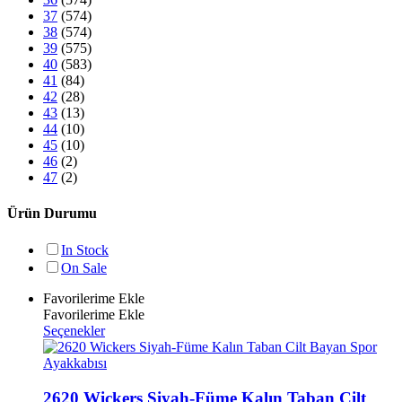
37
(574)
38
(574)
39
(575)
40
(583)
41
(84)
42
(28)
43
(13)
44
(10)
45
(10)
46
(2)
47
(2)
Ürün Durumu
In Stock
On Sale
Favorilerime Ekle
Favorilerime Ekle
Bu
Seçenekler
ürünün
birden
fazla
varyasyonu
2620 Wickers Siyah-Füme Kalın Taban Cilt