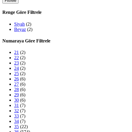
Filtrele
fiyat
fiyat
Renge Göre Filtrele
Siyah
(2)
Beyaz
(2)
Numaraya Göre Filtrele
21
(2)
22
(2)
23
(2)
24
(2)
25
(2)
26
(6)
27
(6)
28
(6)
29
(6)
30
(6)
31
(7)
32
(7)
33
(7)
34
(7)
35
(22)
36
(574)