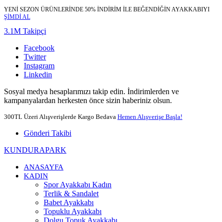
YENİ SEZON ÜRÜNLERİNDE 50% İNDİRİM İLE BEĞENDİĞİN AYAKKABIYI
ŞİMDİ AL
3.1M Takipçi
Facebook
Twitter
Instagram
Linkedin
Sosyal medya hesaplarımızı takip edin. İndirimlerden ve
kampanyalardan herkesten önce sizin haberiniz olsun.
300TL Üzeri Alışverişlerde Kargo Bedava
Hemen Alışverişe Başla!
Gönderi Takibi
KUNDURAPARK
ANASAYFA
KADIN
Spor Ayakkabı Kadın
Terlik & Sandalet
Babet Ayakkabı
Topuklu Ayakkabı
Dolgu Topuk Ayakkabı