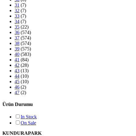
31
(7)
32
(7)
33
(7)
34
(7)
35
(22)
36
(574)
37
(574)
38
(574)
39
(575)
40
(583)
41
(84)
42
(28)
43
(13)
44
(10)
45
(10)
46
(2)
47
(2)
Ürün Durumu
In Stock
On Sale
KUNDURAPARK