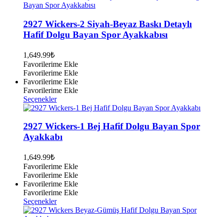
birden
fazla
varyasyonu
2927 Wickers-2 Siyah-Beyaz Baskı Detaylı
var.
Hafif Dolgu Bayan Spor Ayakkabısı
Seçenekler
ürün
1,649.99
₺
sayfasından
Favorilerime Ekle
seçilebilir
Favorilerime Ekle
Favorilerime Ekle
Favorilerime Ekle
Bu
Seçenekler
ürünün
birden
fazla
2927 Wickers-1 Bej Hafif Dolgu Bayan Spor
varyasyonu
Ayakkabı
var.
Seçenekler
1,649.99
₺
ürün
Favorilerime Ekle
sayfasından
Favorilerime Ekle
seçilebilir
Favorilerime Ekle
Favorilerime Ekle
Bu
Seçenekler
ürünün