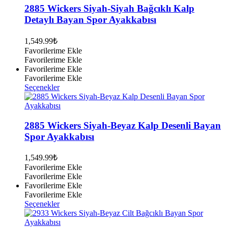
varyasyonu
2885 Wickers Siyah-Siyah Bağcıklı Kalp
var.
Detaylı Bayan Spor Ayakkabısı
Seçenekler
ürün
1,549.99
₺
sayfasından
Favorilerime Ekle
seçilebilir
Favorilerime Ekle
Favorilerime Ekle
Favorilerime Ekle
Bu
Seçenekler
ürünün
birden
fazla
varyasyonu
2885 Wickers Siyah-Beyaz Kalp Desenli Bayan
var.
Spor Ayakkabısı
Seçenekler
ürün
1,549.99
₺
sayfasından
Favorilerime Ekle
seçilebilir
Favorilerime Ekle
Favorilerime Ekle
Favorilerime Ekle
Bu
Seçenekler
ürünün
birden