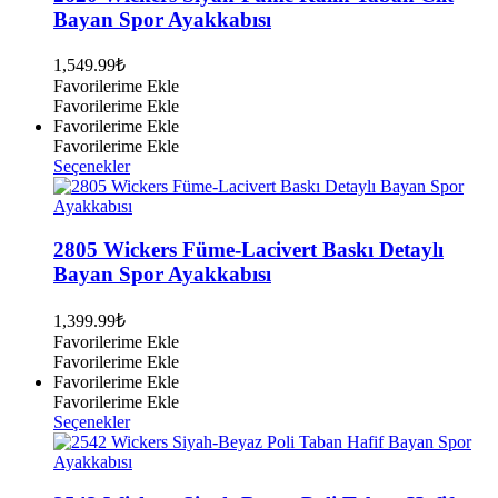
var.
Bayan Spor Ayakkabısı
Seçenekler
ürün
1,549.99
₺
sayfasından
Favorilerime Ekle
seçilebilir
Favorilerime Ekle
Favorilerime Ekle
Favorilerime Ekle
Bu
Seçenekler
ürünün
birden
fazla
varyasyonu
2805 Wickers Füme-Lacivert Baskı Detaylı
var.
Bayan Spor Ayakkabısı
Seçenekler
ürün
1,399.99
₺
sayfasından
Favorilerime Ekle
seçilebilir
Favorilerime Ekle
Favorilerime Ekle
Favorilerime Ekle
Bu
Seçenekler
ürünün
birden
fazla