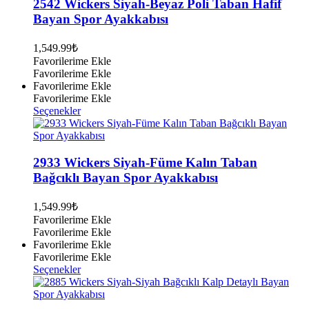
varyasyonu
2542 Wickers Siyah-Beyaz Poli Taban Hafif
var.
Bayan Spor Ayakkabısı
Seçenekler
ürün
1,549.99
₺
sayfasından
Favorilerime Ekle
seçilebilir
Favorilerime Ekle
Favorilerime Ekle
Favorilerime Ekle
Bu
Seçenekler
ürünün
birden
fazla
varyasyonu
2933 Wickers Siyah-Füme Kalın Taban
var.
Bağcıklı Bayan Spor Ayakkabısı
Seçenekler
ürün
1,549.99
₺
sayfasından
Favorilerime Ekle
seçilebilir
Favorilerime Ekle
Favorilerime Ekle
Favorilerime Ekle
Bu
Seçenekler
ürünün
birden
fazla