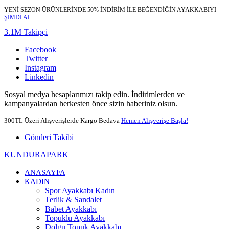
YENİ SEZON ÜRÜNLERİNDE 50% İNDİRİM İLE BEĞENDİĞİN AYAKKABIYI
ŞİMDİ AL
3.1M Takipçi
Facebook
Twitter
Instagram
Linkedin
Sosyal medya hesaplarımızı takip edin. İndirimlerden ve
kampanyalardan herkesten önce sizin haberiniz olsun.
300TL Üzeri Alışverişlerde Kargo Bedava
Hemen Alışverişe Başla!
Gönderi Takibi
KUNDURAPARK
ANASAYFA
KADIN
Spor Ayakkabı Kadın
Terlik & Sandalet
Babet Ayakkabı
Topuklu Ayakkabı
Dolgu Topuk Ayakkabı