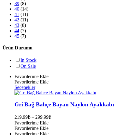
39
(8)
40
(14)
41
(11)
42
(11)
43
(8)
44
(7)
45
(7)
Ürün Durumu
In Stock
On Sale
Favorilerime Ekle
Favorilerime Ekle
Bu
Seçenekler
ürünün
birden
fazla
Gri Bağ Bahçe Bayan Naylon Ayakkabı
varyasyonu
var.
219.99
₺
–
299.99
₺
Seçenekler
Favorilerime Ekle
ürün
Favorilerime Ekle
sayfasından
Favorilerime Ekle