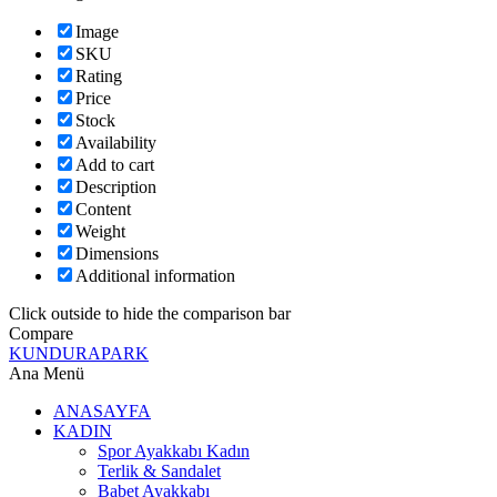
Image
SKU
Rating
Price
Stock
Availability
Add to cart
Description
Content
Weight
Dimensions
Additional information
Click outside to hide the comparison bar
Compare
KUNDURAPARK
Ana Menü
ANASAYFA
KADIN
Spor Ayakkabı Kadın
Terlik & Sandalet
Babet Ayakkabı