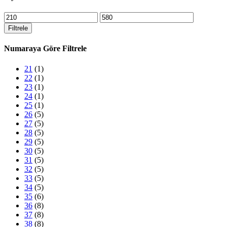
En
En
düşük
yüksek
Filtrele
fiyat
fiyat
Numaraya Göre Filtrele
21
(1)
22
(1)
23
(1)
24
(1)
25
(1)
26
(5)
27
(5)
28
(5)
29
(5)
30
(5)
31
(5)
32
(5)
33
(5)
34
(5)
35
(6)
36
(8)
37
(8)
38
(8)