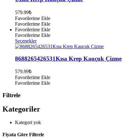
varyasyonu
var.
579.99
₺
Seçenekler
Favorilerime Ekle
ürün
Favorilerime Ekle
sayfasından
Favorilerime Ekle
seçilebilir
Favorilerime Ekle
Bu
Seçenekler
ürünün
birden
fazla
8688265426531Kısa Krep Kauçuk Çizme
varyasyonu
var.
579.99
₺
Seçenekler
Favorilerime Ekle
ürün
Favorilerime Ekle
sayfasından
seçilebilir
Filtrele
Kategoriler
Kategori yok
Fiyata Göre Filtrele