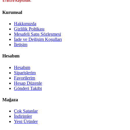
Kurumsal
Hakkımızda
Gizlilik Poltikası
Mesafeli Satış Sözleşmesi
İade ve Değişim Koşulları
İletişim
Hesabım
Hesabım
Siparişlerim
Favorilerim
Hesap Düzenle
Gönderi Takibi
Mağaza
Çok Satanlar
İndirimler
Yeni Ürünler