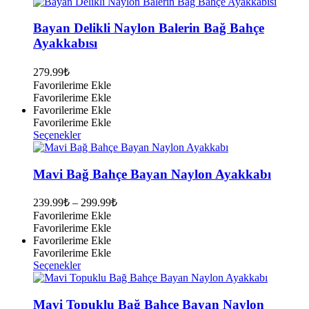
ürünün
birden
fazla
Bayan Delikli Naylon Balerin Bağ Bahçe
varyasyonu
Ayakkabısı
var.
Seçenekler
279.99
₺
ürün
Favorilerime Ekle
sayfasından
Favorilerime Ekle
seçilebilir
Favorilerime Ekle
Favorilerime Ekle
Bu
Seçenekler
ürünün
birden
fazla
Mavi Bağ Bahçe Bayan Naylon Ayakkabı
varyasyonu
var.
239.99
₺
–
299.99
₺
Seçenekler
Favorilerime Ekle
ürün
Favorilerime Ekle
sayfasından
Favorilerime Ekle
seçilebilir
Favorilerime Ekle
Bu
Seçenekler
ürünün
birden
fazla
Mavi Topuklu Bağ Bahçe Bayan Naylon