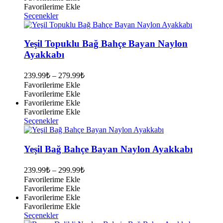
seçilebilir
Favorilerime Ekle
Bu
Seçenekler
ürünün
birden
fazla
Yeşil Topuklu Bağ Bahçe Bayan Naylon
varyasyonu
Ayakkabı
var.
Seçenekler
239.99
₺
–
279.99
₺
ürün
Favorilerime Ekle
sayfasından
Favorilerime Ekle
seçilebilir
Favorilerime Ekle
Favorilerime Ekle
Bu
Seçenekler
ürünün
birden
fazla
Yeşil Bağ Bahçe Bayan Naylon Ayakkabı
varyasyonu
var.
239.99
₺
–
299.99
₺
Seçenekler
Favorilerime Ekle
ürün
Favorilerime Ekle
sayfasından
Favorilerime Ekle
seçilebilir
Favorilerime Ekle
Bu
Seçenekler