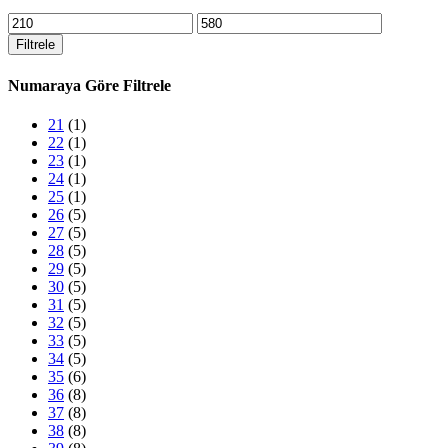
En
En
düşük
yüksek
Filtrele
fiyat
fiyat
Numaraya Göre Filtrele
21
(1)
22
(1)
23
(1)
24
(1)
25
(1)
26
(5)
27
(5)
28
(5)
29
(5)
30
(5)
31
(5)
32
(5)
33
(5)
34
(5)
35
(6)
36
(8)
37
(8)
38
(8)