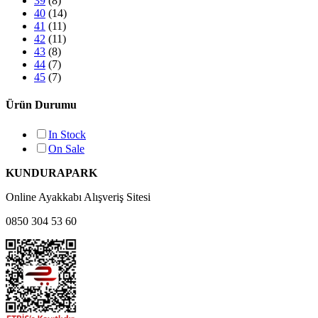
39
(8)
40
(14)
41
(11)
42
(11)
43
(8)
44
(7)
45
(7)
Ürün Durumu
In Stock
On Sale
KUNDURAPARK
Online Ayakkabı Alışveriş Sitesi
0850 304 53 60