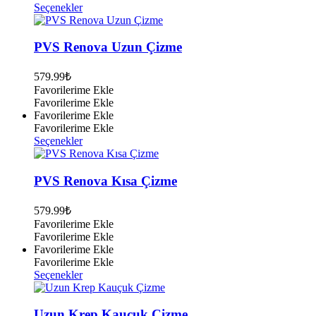
Bu
Seçenekler
ürünün
birden
fazla
PVS Renova Uzun Çizme
varyasyonu
var.
579.99
₺
Seçenekler
Favorilerime Ekle
ürün
Favorilerime Ekle
sayfasından
Favorilerime Ekle
seçilebilir
Favorilerime Ekle
Bu
Seçenekler
ürünün
birden
fazla
PVS Renova Kısa Çizme
varyasyonu
var.
579.99
₺
Seçenekler
Favorilerime Ekle
ürün
Favorilerime Ekle
sayfasından
Favorilerime Ekle
seçilebilir
Favorilerime Ekle
Bu
Seçenekler
ürünün
birden
fazla
Uzun Krep Kauçuk Çizme