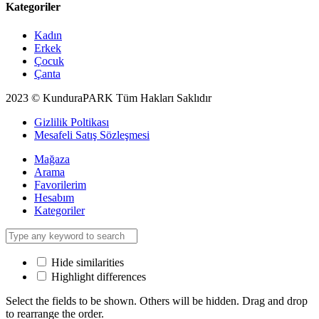
Kategoriler
Kadın
Erkek
Çocuk
Çanta
2023 © KunduraPARK Tüm Hakları Saklıdır
Gizlilik Poltikası
Mesafeli Satış Sözleşmesi
Mağaza
Arama
Favorilerim
Hesabım
Kategoriler
Hide similarities
Highlight differences
Select the fields to be shown. Others will be hidden. Drag and drop
to rearrange the order.