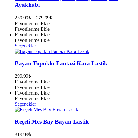
varyasyonu
Ayakkabı
var.
Seçenekler
239.99
₺
–
279.99
₺
ürün
Favorilerime Ekle
sayfasından
Favorilerime Ekle
seçilebilir
Favorilerime Ekle
Favorilerime Ekle
Bu
Seçenekler
ürünün
birden
fazla
Bayan Topuklu Fantazi Kara Lastik
varyasyonu
var.
299.99
₺
Seçenekler
Favorilerime Ekle
ürün
Favorilerime Ekle
sayfasından
Favorilerime Ekle
seçilebilir
Favorilerime Ekle
Bu
Seçenekler
ürünün
birden
fazla
Keçeli Mes Bay Bayan Lastik
varyasyonu
var.
319.99
₺
Seçenekler