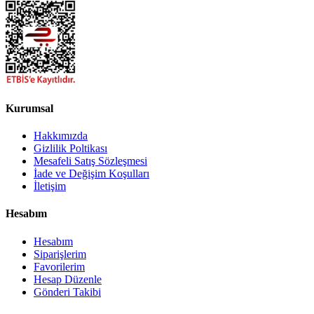
Kurumsal
Hakkımızda
Gizlilik Poltikası
Mesafeli Satış Sözleşmesi
İade ve Değişim Koşulları
İletişim
Hesabım
Hesabım
Siparişlerim
Favorilerim
Hesap Düzenle
Gönderi Takibi