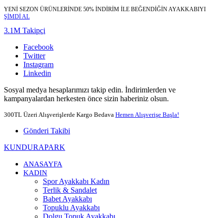
YENİ SEZON ÜRÜNLERİNDE 50% İNDİRİM İLE BEĞENDİĞİN AYAKKABIYI
ŞİMDİ AL
3.1M Takipçi
Facebook
Twitter
Instagram
Linkedin
Sosyal medya hesaplarımızı takip edin. İndirimlerden ve
kampanyalardan herkesten önce sizin haberiniz olsun.
300TL Üzeri Alışverişlerde Kargo Bedava
Hemen Alışverişe Başla!
Gönderi Takibi
KUNDURAPARK
ANASAYFA
KADIN
Spor Ayakkabı Kadın
Terlik & Sandalet
Babet Ayakkabı
Topuklu Ayakkabı
Dolgu Topuk Ayakkabı