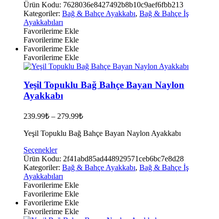
ürünün
Ürün Kodu:
7628036e8427492b8b10c9aef6fbb213
birden
Kategoriler:
Bağ & Bahçe Ayakkabı
,
Bağ & Bahçe İş
fazla
Ayakkabıları
varyasyonu
Favorilerime Ekle
var.
Favorilerime Ekle
Seçenekler
Favorilerime Ekle
ürün
Favorilerime Ekle
sayfasından
seçilebilir
Yeşil Topuklu Bağ Bahçe Bayan Naylon
Ayakkabı
239.99
₺
–
279.99
₺
Yeşil Topuklu Bağ Bahçe Bayan Naylon Ayakkabı
Bu
Seçenekler
ürünün
Ürün Kodu:
2f41abd85ad448929571ceb6bc7e8d28
birden
Kategoriler:
Bağ & Bahçe Ayakkabı
,
Bağ & Bahçe İş
fazla
Ayakkabıları
varyasyonu
Favorilerime Ekle
var.
Favorilerime Ekle
Seçenekler
Favorilerime Ekle
ürün
Favorilerime Ekle