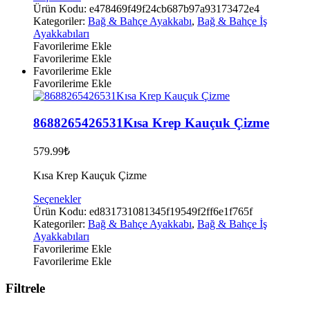
ürünün
Ürün Kodu:
e478469f49f24cb687b97a93173472e4
birden
Kategoriler:
Bağ & Bahçe Ayakkabı
,
Bağ & Bahçe İş
fazla
Ayakkabıları
varyasyonu
Favorilerime Ekle
var.
Favorilerime Ekle
Seçenekler
Favorilerime Ekle
ürün
Favorilerime Ekle
sayfasından
seçilebilir
8688265426531Kısa Krep Kauçuk Çizme
579.99
₺
Kısa Krep Kauçuk Çizme
Bu
Seçenekler
ürünün
Ürün Kodu:
ed831731081345f19549f2ff6e1f765f
birden
Kategoriler:
Bağ & Bahçe Ayakkabı
,
Bağ & Bahçe İş
fazla
Ayakkabıları
varyasyonu
Favorilerime Ekle
var.
Favorilerime Ekle
Seçenekler
ürün
Filtrele
sayfasından