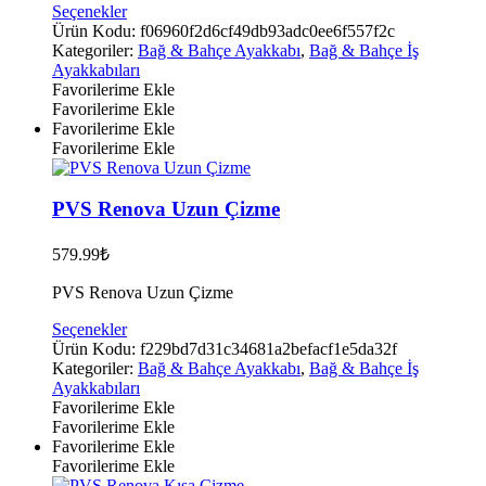
Bu
Seçenekler
ürünün
Ürün Kodu:
f06960f2d6cf49db93adc0ee6f557f2c
birden
Kategoriler:
Bağ & Bahçe Ayakkabı
,
Bağ & Bahçe İş
fazla
Ayakkabıları
varyasyonu
Favorilerime Ekle
var.
Favorilerime Ekle
Seçenekler
Favorilerime Ekle
ürün
Favorilerime Ekle
sayfasından
seçilebilir
PVS Renova Uzun Çizme
579.99
₺
PVS Renova Uzun Çizme
Bu
Seçenekler
ürünün
Ürün Kodu:
f229bd7d31c34681a2befacf1e5da32f
birden
Kategoriler:
Bağ & Bahçe Ayakkabı
,
Bağ & Bahçe İş
fazla
Ayakkabıları
varyasyonu
Favorilerime Ekle
var.
Favorilerime Ekle
Seçenekler
Favorilerime Ekle
ürün
Favorilerime Ekle
sayfasından