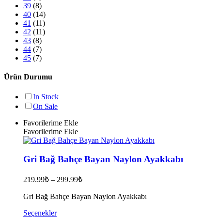
39
(8)
40
(14)
41
(11)
42
(11)
43
(8)
44
(7)
45
(7)
Ürün Durumu
In Stock
On Sale
Favorilerime Ekle
Favorilerime Ekle
Gri Bağ Bahçe Bayan Naylon Ayakkabı
219.99
₺
–
299.99
₺
Gri Bağ Bahçe Bayan Naylon Ayakkabı
Bu
Seçenekler