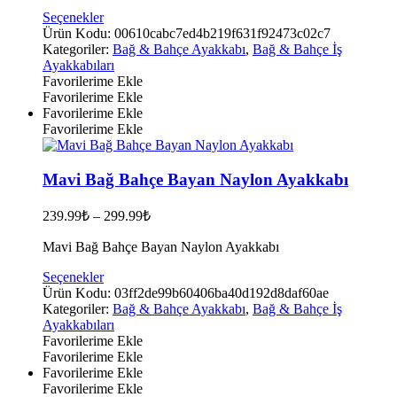
Bu
Seçenekler
ürünün
Ürün Kodu:
00610cabc7ed4b219f631f92473c02c7
birden
Kategoriler:
Bağ & Bahçe Ayakkabı
,
Bağ & Bahçe İş
fazla
Ayakkabıları
varyasyonu
Favorilerime Ekle
var.
Favorilerime Ekle
Seçenekler
Favorilerime Ekle
ürün
Favorilerime Ekle
sayfasından
seçilebilir
Mavi Bağ Bahçe Bayan Naylon Ayakkabı
239.99
₺
–
299.99
₺
Mavi Bağ Bahçe Bayan Naylon Ayakkabı
Bu
Seçenekler
ürünün
Ürün Kodu:
03ff2de99b60406ba40d192d8daf60ae
birden
Kategoriler:
Bağ & Bahçe Ayakkabı
,
Bağ & Bahçe İş
fazla
Ayakkabıları
varyasyonu
Favorilerime Ekle
var.
Favorilerime Ekle
Seçenekler
Favorilerime Ekle
ürün
Favorilerime Ekle