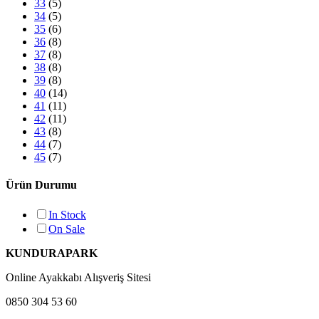
33
(5)
34
(5)
35
(6)
36
(8)
37
(8)
38
(8)
39
(8)
40
(14)
41
(11)
42
(11)
43
(8)
44
(7)
45
(7)
Ürün Durumu
In Stock
On Sale
KUNDURAPARK
Online Ayakkabı Alışveriş Sitesi
0850 304 53 60