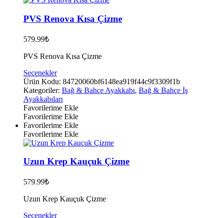
seçilebilir
PVS Renova Kısa Çizme
579.99
₺
PVS Renova Kısa Çizme
Bu
Seçenekler
ürünün
Ürün Kodu:
84720060bf6148ea919f44c9f3309f1b
birden
Kategoriler:
Bağ & Bahçe Ayakkabı
,
Bağ & Bahçe İş
fazla
Ayakkabıları
varyasyonu
Favorilerime Ekle
var.
Favorilerime Ekle
Seçenekler
Favorilerime Ekle
ürün
Favorilerime Ekle
sayfasından
seçilebilir
Uzun Krep Kauçuk Çizme
579.99
₺
Uzun Krep Kauçuk Çizme
Bu
Seçenekler