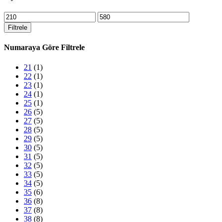
En
En
düşük
yüksek
Filtrele
fiyat
fiyat
Numaraya Göre Filtrele
21
(1)
22
(1)
23
(1)
24
(1)
25
(1)
26
(5)
27
(5)
28
(5)
29
(5)
30
(5)
31
(5)
32
(5)
33
(5)
34
(5)
35
(6)
36
(8)
37
(8)
38
(8)