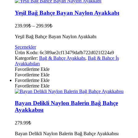
sayfasından
seçilebilir
Yeşil Bağ Bahçe Bayan Naylon Ayakkabı
239.99
₺
–
299.99
₺
Yeşil Bağ Bahçe Bayan Naylon Ayakkabı
Bu
Seçenekler
ürünün
Ürün Kodu:
6c389ae2cf13479dafb722d021f224a9
birden
Kategoriler:
Bağ & Bahçe Ayakkabı
,
Bağ & Bahçe İş
fazla
Ayakkabıları
varyasyonu
Favorilerime Ekle
var.
Favorilerime Ekle
Seçenekler
Favorilerime Ekle
ürün
Favorilerime Ekle
sayfasından
seçilebilir
Bayan Delikli Naylon Balerin Bağ Bahçe
Ayakkabısı
279.99
₺
Bayan Delikli Naylon Balerin Bağ Bahçe Ayakkabısı