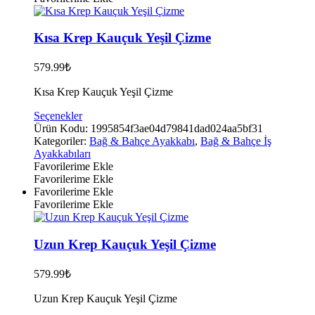
sayfasından
seçilebilir
Kısa Krep Kauçuk Yeşil Çizme
579.99
₺
Kısa Krep Kauçuk Yeşil Çizme
Bu
Seçenekler
ürünün
Ürün Kodu:
1995854f3ae04d79841dad024aa5bf31
birden
Kategoriler:
Bağ & Bahçe Ayakkabı
,
Bağ & Bahçe İş
fazla
Ayakkabıları
varyasyonu
Favorilerime Ekle
var.
Favorilerime Ekle
Seçenekler
Favorilerime Ekle
ürün
Favorilerime Ekle
sayfasından
seçilebilir
Uzun Krep Kauçuk Yeşil Çizme
579.99
₺
Uzun Krep Kauçuk Yeşil Çizme