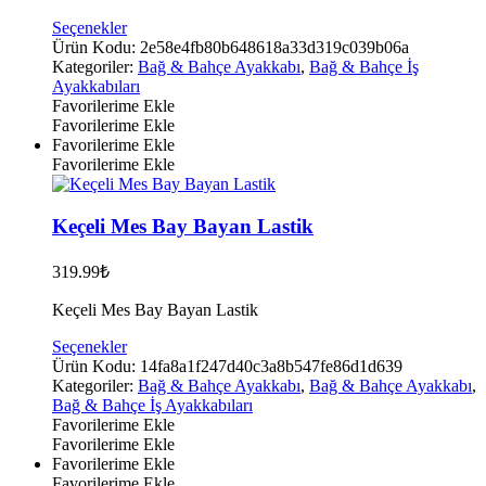
Bu
Seçenekler
ürünün
Ürün Kodu:
2e58e4fb80b648618a33d319c039b06a
birden
Kategoriler:
Bağ & Bahçe Ayakkabı
,
Bağ & Bahçe İş
fazla
Ayakkabıları
varyasyonu
Favorilerime Ekle
var.
Favorilerime Ekle
Seçenekler
Favorilerime Ekle
ürün
Favorilerime Ekle
sayfasından
seçilebilir
Keçeli Mes Bay Bayan Lastik
319.99
₺
Keçeli Mes Bay Bayan Lastik
Bu
Seçenekler
ürünün
Ürün Kodu:
14fa8a1f247d40c3a8b547fe86d1d639
birden
Kategoriler:
Bağ & Bahçe Ayakkabı
,
Bağ & Bahçe Ayakkabı
,
fazla
Bağ & Bahçe İş Ayakkabıları
varyasyonu
Favorilerime Ekle
var.
Favorilerime Ekle
Seçenekler
Favorilerime Ekle
ürün
Favorilerime Ekle