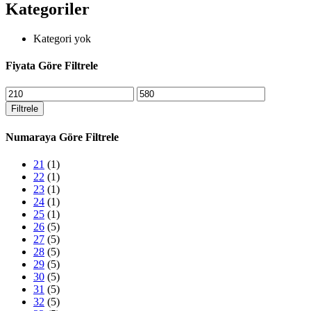
seçilebilir
Kategoriler
Kategori yok
Fiyata Göre Filtrele
En
En
düşük
yüksek
Filtrele
fiyat
fiyat
Numaraya Göre Filtrele
21
(1)
22
(1)
23
(1)
24
(1)
25
(1)
26
(5)
27
(5)
28
(5)
29
(5)
30
(5)
31
(5)
32
(5)