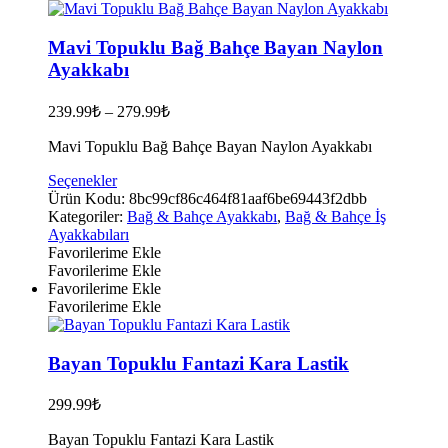
sayfasından
seçilebilir
Mavi Topuklu Bağ Bahçe Bayan Naylon
Ayakkabı
239.99
₺
–
279.99
₺
Mavi Topuklu Bağ Bahçe Bayan Naylon Ayakkabı
Bu
Seçenekler
ürünün
Ürün Kodu:
8bc99cf86c464f81aaf6be69443f2dbb
birden
Kategoriler:
Bağ & Bahçe Ayakkabı
,
Bağ & Bahçe İş
fazla
Ayakkabıları
varyasyonu
Favorilerime Ekle
var.
Favorilerime Ekle
Seçenekler
Favorilerime Ekle
ürün
Favorilerime Ekle
sayfasından
seçilebilir
Bayan Topuklu Fantazi Kara Lastik
299.99
₺
Bayan Topuklu Fantazi Kara Lastik