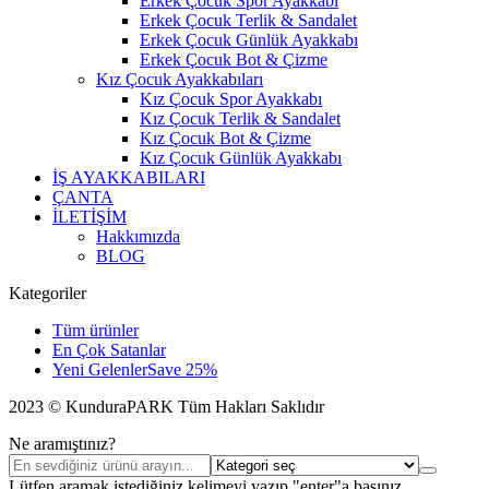
Erkek Çocuk Spor Ayakkabı
Erkek Çocuk Terlik & Sandalet
Erkek Çocuk Günlük Ayakkabı
Erkek Çocuk Bot & Çizme
Kız Çocuk Ayakkabıları
Kız Çocuk Spor Ayakkabı
Kız Çocuk Terlik & Sandalet
Kız Çocuk Bot & Çizme
Kız Çocuk Günlük Ayakkabı
İŞ AYAKKABILARI
ÇANTA
İLETİŞİM
Hakkımızda
BLOG
Kategoriler
Tüm ürünler
En Çok Satanlar
Yeni Gelenler
Save 25%
2023 © KunduraPARK Tüm Hakları Saklıdır
Ne aramıştınız?
Lütfen aramak istediğiniz kelimeyi yazıp "enter"a basınız.