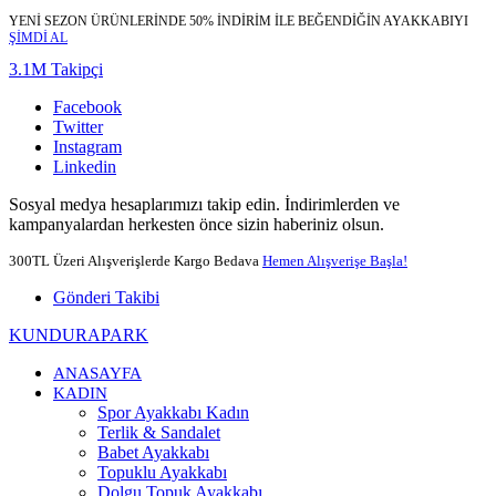
YENİ SEZON ÜRÜNLERİNDE 50% İNDİRİM İLE BEĞENDİĞİN AYAKKABIYI
ŞİMDİ AL
3.1M Takipçi
Facebook
Twitter
Instagram
Linkedin
Sosyal medya hesaplarımızı takip edin. İndirimlerden ve
kampanyalardan herkesten önce sizin haberiniz olsun.
300TL Üzeri Alışverişlerde Kargo Bedava
Hemen Alışverişe Başla!
Gönderi Takibi
KUNDURAPARK
ANASAYFA
KADIN
Spor Ayakkabı Kadın
Terlik & Sandalet
Babet Ayakkabı
Topuklu Ayakkabı
Dolgu Topuk Ayakkabı