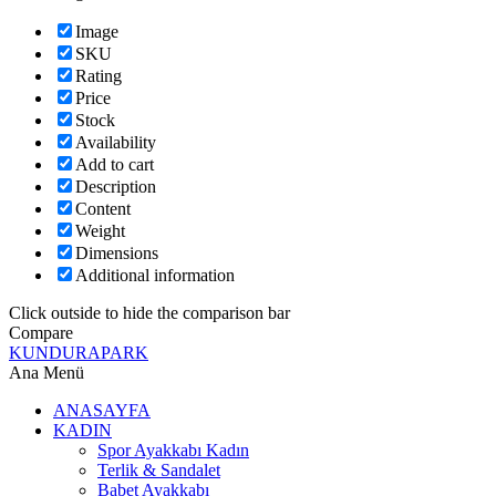
Image
SKU
Rating
Price
Stock
Availability
Add to cart
Description
Content
Weight
Dimensions
Additional information
Click outside to hide the comparison bar
Compare
KUNDURAPARK
Ana Menü
ANASAYFA
KADIN
Spor Ayakkabı Kadın
Terlik & Sandalet
Babet Ayakkabı