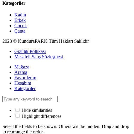
Kategoriler
Kadın
Erkek
Çocuk
Çanta
2023 © KunduraPARK Tüm Hakları Saklıdır
Gizlilik Poltikası
Mesafeli Satış Sözleşmesi
Mağaza
Arama
Favorilerim
Hesabım
Kategoriler
Hide similarities
Highlight differences
Select the fields to be shown. Others will be hidden. Drag and drop
to rearrange the order.