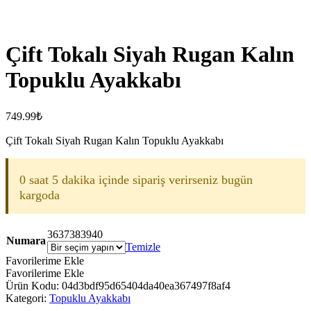
Çift Tokalı Siyah Rugan Kalın
Topuklu Ayakkabı
749.99
₺
Çift Tokalı Siyah Rugan Kalın Topuklu Ayakkabı
0 saat 5 dakika içinde sipariş verirseniz bugün
kargoda
36
37
38
39
40
Numara
Temizle
Favorilerime Ekle
Favorilerime Ekle
Ürün Kodu:
04d3bdf95d65404da40ea367497f8af4
Kategori:
Topuklu Ayakkabı