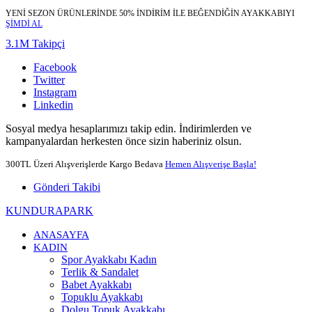
YENİ SEZON ÜRÜNLERİNDE 50% İNDİRİM İLE BEĞENDİĞİN AYAKKABIYI
ŞİMDİ AL
3.1M Takipçi
Facebook
Twitter
Instagram
Linkedin
Sosyal medya hesaplarımızı takip edin. İndirimlerden ve
kampanyalardan herkesten önce sizin haberiniz olsun.
300TL Üzeri Alışverişlerde Kargo Bedava
Hemen Alışverişe Başla!
Gönderi Takibi
KUNDURAPARK
ANASAYFA
KADIN
Spor Ayakkabı Kadın
Terlik & Sandalet
Babet Ayakkabı
Topuklu Ayakkabı
Dolgu Topuk Ayakkabı