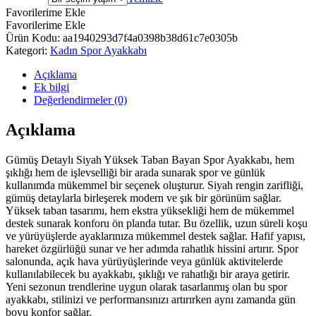
Favorilerime Ekle
Favorilerime Ekle
Ürün Kodu:
aa1940293d7f4a0398b38d61c7e0305b
Kategori:
Kadın Spor Ayakkabı
Açıklama
Ek bilgi
Değerlendirmeler (0)
Açıklama
Gümüş Detaylı Siyah Yüksek Taban Bayan Spor Ayakkabı, hem
şıklığı hem de işlevselliği bir arada sunarak spor ve günlük
kullanımda mükemmel bir seçenek oluşturur. Siyah rengin zarifliği,
gümüş detaylarla birleşerek modern ve şık bir görünüm sağlar.
Yüksek taban tasarımı, hem ekstra yüksekliği hem de mükemmel
destek sunarak konforu ön planda tutar. Bu özellik, uzun süreli koşu
ve yürüyüşlerde ayaklarınıza mükemmel destek sağlar. Hafif yapısı,
hareket özgürlüğü sunar ve her adımda rahatlık hissini artırır. Spor
salonunda, açık hava yürüyüşlerinde veya günlük aktivitelerde
kullanılabilecek bu ayakkabı, şıklığı ve rahatlığı bir araya getirir.
Yeni sezonun trendlerine uygun olarak tasarlanmış olan bu spor
ayakkabı, stilinizi ve performansınızı artırırken aynı zamanda gün
boyu konfor sağlar.