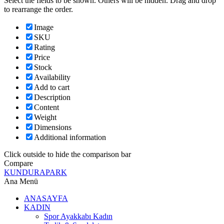
Select the fields to be shown. Others will be hidden. Drag and drop
to rearrange the order.
Image
SKU
Rating
Price
Stock
Availability
Add to cart
Description
Content
Weight
Dimensions
Additional information
Click outside to hide the comparison bar
Compare
KUNDURAPARK
Ana Menü
ANASAYFA
KADIN
Spor Ayakkabı Kadın