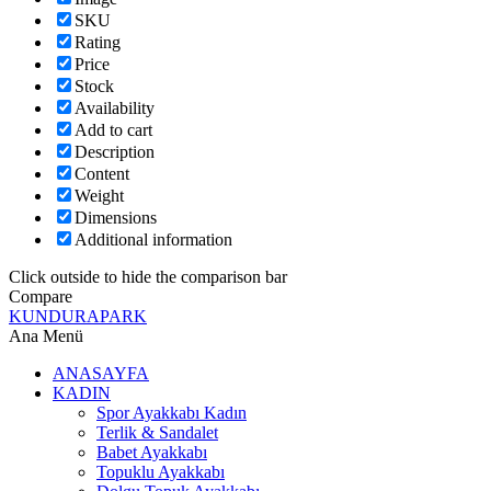
SKU
Rating
Price
Stock
Availability
Add to cart
Description
Content
Weight
Dimensions
Additional information
Click outside to hide the comparison bar
Compare
KUNDURAPARK
Ana Menü
ANASAYFA
KADIN
Spor Ayakkabı Kadın
Terlik & Sandalet
Babet Ayakkabı
Topuklu Ayakkabı