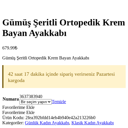
Gümüş Şeritli Ortopedik Krem
Bayan Ayakkabı
679.99
₺
Gümüş Şeritli Ortopedik Krem Bayan Ayakkabı
42 saat 17 dakika içinde sipariş verirseniz Pazartesi
kargoda
36
37
38
39
40
Numara
Temizle
Favorilerime Ekle
Favorilerime Ekle
Ürün Kodu:
2fea392bfdd14eb4b940e42a213226b0
Kategoriler:
Günlük Kadın Ayakkabı
,
Klasik Kadın Ayakkabı