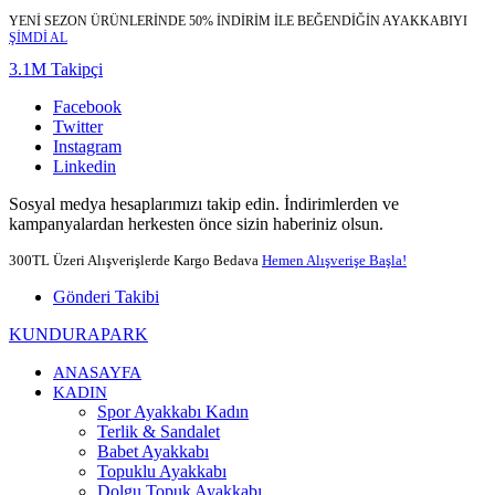
YENİ SEZON ÜRÜNLERİNDE 50% İNDİRİM İLE BEĞENDİĞİN AYAKKABIYI
ŞİMDİ AL
3.1M Takipçi
Facebook
Twitter
Instagram
Linkedin
Sosyal medya hesaplarımızı takip edin. İndirimlerden ve
kampanyalardan herkesten önce sizin haberiniz olsun.
300TL Üzeri Alışverişlerde Kargo Bedava
Hemen Alışverişe Başla!
Gönderi Takibi
KUNDURAPARK
ANASAYFA
KADIN
Spor Ayakkabı Kadın
Terlik & Sandalet
Babet Ayakkabı
Topuklu Ayakkabı
Dolgu Topuk Ayakkabı