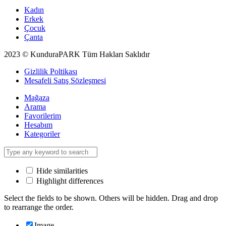
Kadın
Erkek
Çocuk
Çanta
2023 © KunduraPARK Tüm Hakları Saklıdır
Gizlilik Poltikası
Mesafeli Satış Sözleşmesi
Mağaza
Arama
Favorilerim
Hesabım
Kategoriler
Hide similarities
Highlight differences
Select the fields to be shown. Others will be hidden. Drag and drop
to rearrange the order.
Image