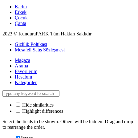
Kadın
Erkek
Çocuk
Çanta
2023 © KunduraPARK Tüm Hakları Saklıdır
Gizlilik Poltikası
Mesafeli Satış Sözleşmesi
Mağaza
Arama
Favorilerim
Hesabım
Kategoriler
Hide similarities
Highlight differences
Select the fields to be shown. Others will be hidden. Drag and drop
to rearrange the order.