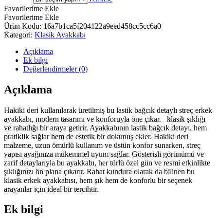
Favorilerime Ekle
Favorilerime Ekle
Ürün Kodu:
16a7b1ca5f204122a9eed458cc5cc6a0
Kategori:
Klasik Ayakkabı
Açıklama
Ek bilgi
Değerlendirmeler (0)
Açıklama
Hakiki deri kullanılarak üretilmiş bu lastik bağcık detaylı streç erkek
ayakkabı, modern tasarımı ve konforuyla öne çıkar. klasik şıklığı
ve rahatlığı bir araya getirir. Ayakkabının lastik bağcık detayı, hem
pratiklik sağlar hem de estetik bir dokunuş ekler. Hakiki deri
malzeme, uzun ömürlü kullanım ve üstün konfor sunarken, streç
yapısı ayağınıza mükemmel uyum sağlar. Gösterişli görünümü ve
zarif detaylarıyla bu ayakkabı, her türlü özel gün ve resmi etkinlikte
şıklığınızı ön plana çıkarır. Rahat kundura olarak da bilinen bu
klasik erkek ayakkabısı, hem şık hem de konforlu bir seçenek
arayanlar için ideal bir tercihtir.
Ek bilgi