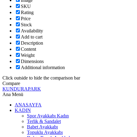
Image
SKU
Rating
Price
Stock
Availability
Add to cart
Description
Content
Weight
Dimensions
Additional information
Click outside to hide the comparison bar
Compare
KUNDURAPARK
Ana Menü
ANASAYFA
KADIN
Spor Ayakkabı Kadın
Terlik & Sandalet
Babet Ayakkabı
Topuklu Ayakkabı