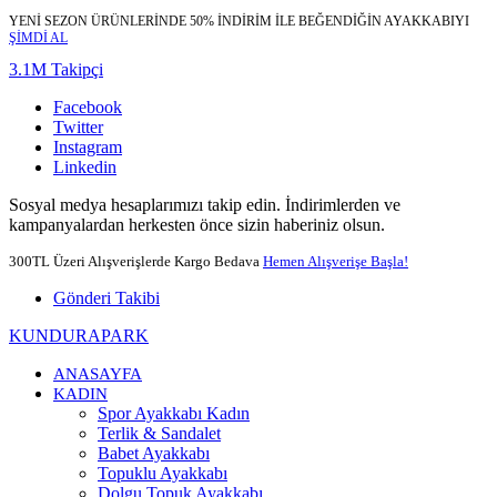
YENİ SEZON ÜRÜNLERİNDE 50% İNDİRİM İLE BEĞENDİĞİN AYAKKABIYI
ŞİMDİ AL
3.1M Takipçi
Facebook
Twitter
Instagram
Linkedin
Sosyal medya hesaplarımızı takip edin. İndirimlerden ve
kampanyalardan herkesten önce sizin haberiniz olsun.
300TL Üzeri Alışverişlerde Kargo Bedava
Hemen Alışverişe Başla!
Gönderi Takibi
KUNDURAPARK
ANASAYFA
KADIN
Spor Ayakkabı Kadın
Terlik & Sandalet
Babet Ayakkabı
Topuklu Ayakkabı
Dolgu Topuk Ayakkabı