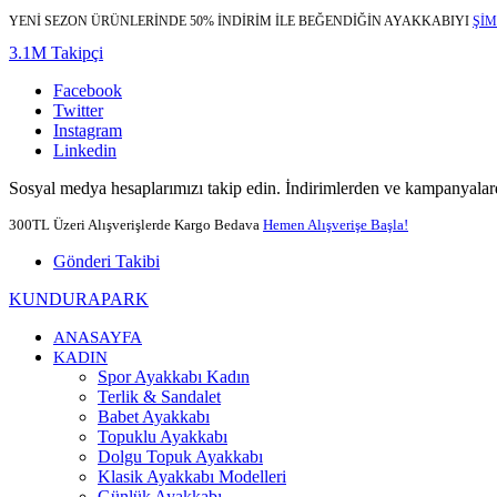
YENİ SEZON ÜRÜNLERİNDE 50% İNDİRİM İLE BEĞENDİĞİN AYAKKABIYI
ŞİM
3.1M Takipçi
Facebook
Twitter
Instagram
Linkedin
Sosyal medya hesaplarımızı takip edin. İndirimlerden ve kampanyalard
300TL Üzeri Alışverişlerde Kargo Bedava
Hemen Alışverişe Başla!
Gönderi Takibi
KUNDURAPARK
ANASAYFA
KADIN
Spor Ayakkabı Kadın
Terlik & Sandalet
Babet Ayakkabı
Topuklu Ayakkabı
Dolgu Topuk Ayakkabı
Klasik Ayakkabı Modelleri
Günlük Ayakkabı